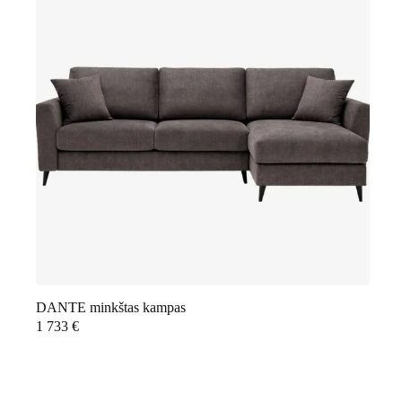
DANTE minkštas kampas
1 733
€