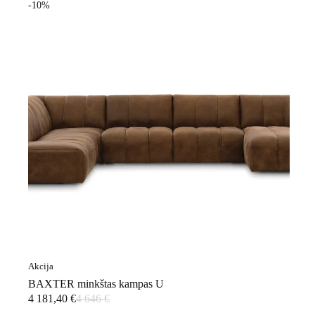
-10%
Akcija
BAXTER minkštas kampas U
4 181,40
€
4 646
€
Original
Current