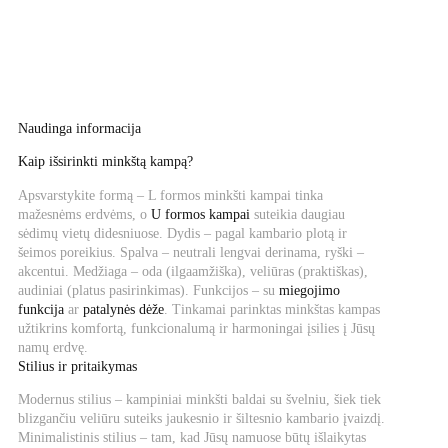
001 €.
700,90 €.
Naudinga informacija
Kaip išsirinkti minkštą kampą?
Apsvarstykite formą – L formos minkšti kampai tinka
mažesnėms erdvėms, o
U formos kampai
suteikia daugiau
sėdimų vietų didesniuose. Dydis – pagal kambario plotą ir
šeimos poreikius. Spalva – neutrali lengvai derinama, ryški –
akcentui. Medžiaga – oda (ilgaamžiška), veliūras (praktiškas),
audiniai (platus pasirinkimas). Funkcijos – su
miegojimo
funkcija
ar
patalynės dėže
. Tinkamai parinktas minkštas kampas
užtikrins komfortą, funkcionalumą ir harmoningai įsilies į Jūsų
namų erdvę.
Stilius ir pritaikymas
Modernus stilius – kampiniai minkšti baldai su švelniu, šiek tiek
blizgančiu veliūru suteiks jaukesnio ir šiltesnio kambario įvaizdį.
Minimalistinis stilius – tam, kad Jūsų namuose būtų išlaikytas