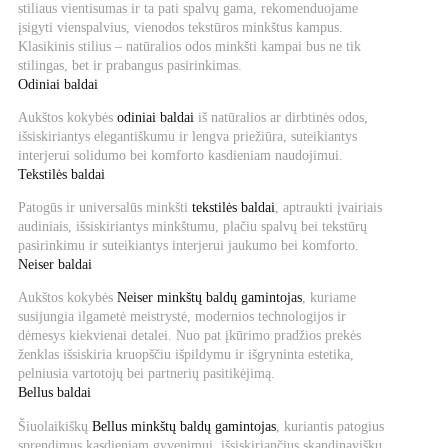
stiliaus vientisumas ir ta pati spalvų gama, rekomenduojame
įsigyti vienspalvius, vienodos tekstūros minkštus kampus.
Klasikinis stilius – natūralios odos minkšti kampai bus ne tik
stilingas, bet ir prabangus pasirinkimas.
Odiniai baldai
Aukštos kokybės
odiniai baldai
iš natūralios ar dirbtinės odos,
išsiskiriantys elegantiškumu ir lengva priežiūra, suteikiantys
interjerui solidumo bei komforto kasdieniam naudojimui.
Tekstilės baldai
Patogūs ir universalūs minkšti
tekstilės baldai
, aptraukti įvairiais
audiniais, išsiskiriantys minkštumu, plačiu spalvų bei tekstūrų
pasirinkimu ir suteikiantys interjerui jaukumo bei komforto.
Neiser baldai
Aukštos kokybės
Neiser minkštų baldų gamintojas
, kuriame
susijungia ilgametė meistrystė, modernios technologijos ir
dėmesys kiekvienai detalei. Nuo pat įkūrimo pradžios prekės
ženklas išsiskiria kruopščiu išpildymu ir išgryninta estetika,
pelniusia vartotojų bei partnerių pasitikėjimą.
Bellus baldai
Šiuolaikiškų
Bellus minkštų baldų gamintojas
, kuriantis patogius
sprendimus kasdieniam gyvenimui, išsiskiriančius skandinavišku