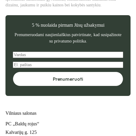
dizainu, jaukumu ir puikiu kainos bei kokybės santykiu.
5 % nuolaida pirmam Jūsų užsakymui
Prenumeruodami naujienlaiškius patvirtinate, kad susipažinote
su
privatumo politika
.
Prenumeruoti
Vilniaus salonas
PC „Baldų rojus“
Kalvarijų g. 125