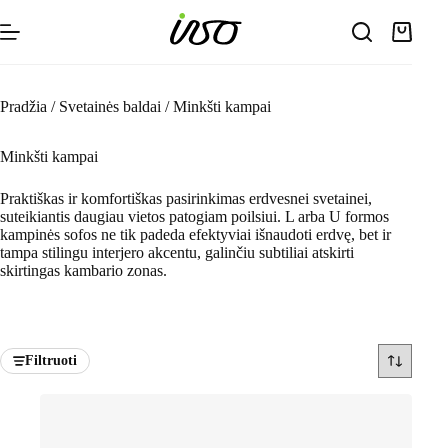
Skip
to
Shoppin
content
cart
Pradžia
/
Svetainės baldai
/
Minkšti kampai
Minkšti kampai
Praktiškas ir komfortiškas pasirinkimas erdvesnei svetainei,
suteikiantis daugiau vietos patogiam poilsiui. L arba U formos
kampinės sofos ne tik padeda efektyviai išnaudoti erdvę, bet ir
tampa stilingu interjero akcentu, galinčiu subtiliai atskirti
skirtingas kambario zonas.
Filtruoti