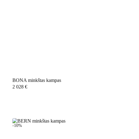
BONA minkštas kampas
2 028
€
-10%