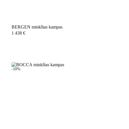
BERGEN minkštas kampas
1 438
€
-10%