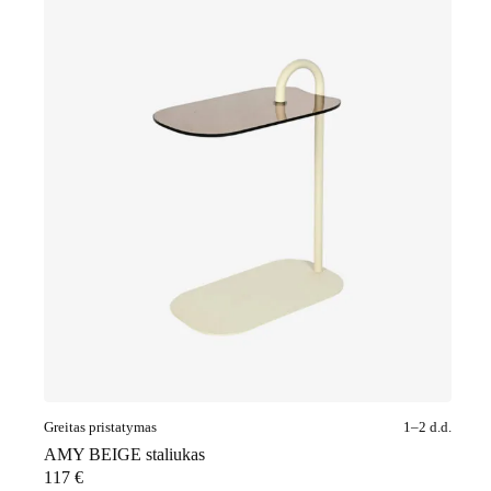
Greitas pristatymas
1–2 d.d.
AMY BEIGE staliukas
117
€