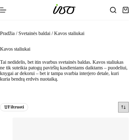
Skip
to
Shoppin
content
cart
Pradžia
/
Svetainės baldai
/
Kavos staliukai
Kavos staliukai
Tai nedidelis, bet itin svarbus svetainės baldas. Kavos staliukas
ne tik suteikia patogų paviršių kasdieniams daiktams – puodeliui,
knygai ar dekorui – bet ir tampa svarbia interjero detale, kuri
kuria bendrą erdvės nuotaiką.
Filtruoti