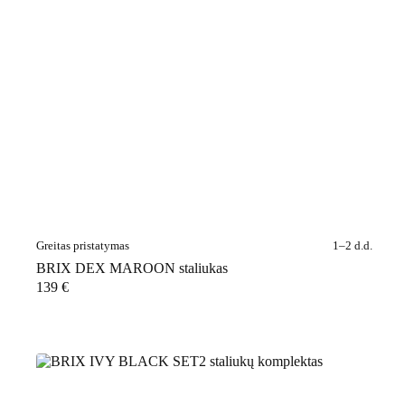
Greitas pristatymas
1–2 d.d.
BRIX DEX MAROON staliukas
139
€