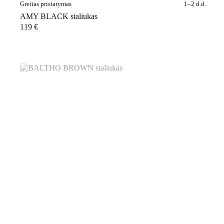
Greitas pristatymas
1–2 d.d.
AMY BLACK staliukas
119
€