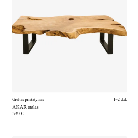
Greitas pristatymas
1–2 d.d.
AKAR stalas
539
€