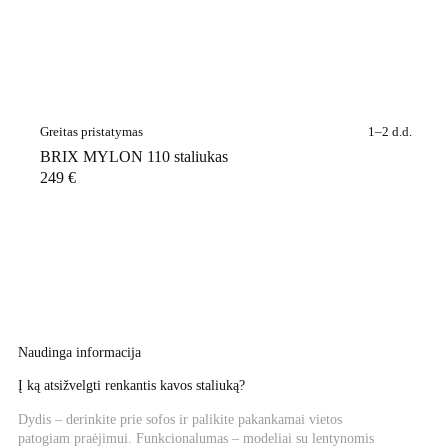
Greitas pristatymas
1–2 d.d.
BRIX MYLON 110 staliukas
249
€
Naudinga informacija
Į ką atsižvelgti renkantis kavos staliuką?
Dydis – derinkite prie sofos ir palikite pakankamai vietos
patogiam praėjimui. Funkcionalumas – modeliai su lentynomis