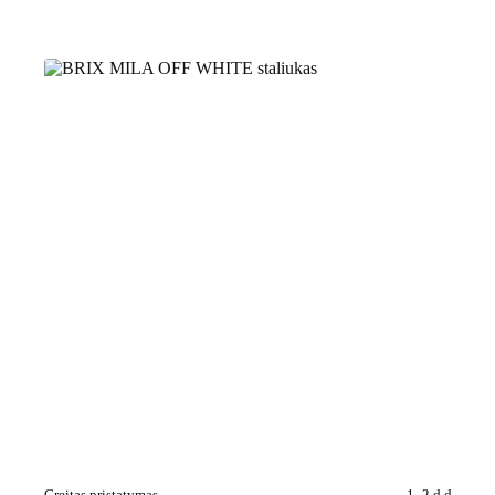
Greitas pristatymas
1–2 d.d.