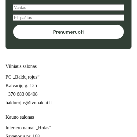
Prenumeruoti
Vilniaus salonas
PC „Baldų rojus“
Kalvarijų g. 125
+370 683 00408
baldurojus@ivobaldai.lt
Kauno salonas
Interjero namai „Holas“
Savanorių pr. 168