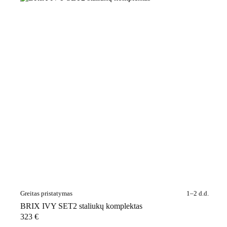
Greitas pristatymas
1–2 d.d.
BRIX IVY SET2 staliukų komplektas
323
€