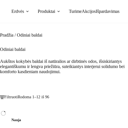
Skip
to
Erdvės
Produktai
Turime
Akcijos
Išpardavimas
content
Pradžia
/
Odiniai baldai
Odiniai baldai
Aukštos kokybės baldai iš natūralios ar dirbtinės odos, išsiskiriantys
elegantiškumu ir lengva priežiūra, suteikiantys interjerui solidumo bei
komforto kasdieniam naudojimui.
Filtruoti
Rodoma 1–12 iš 96
Nauja