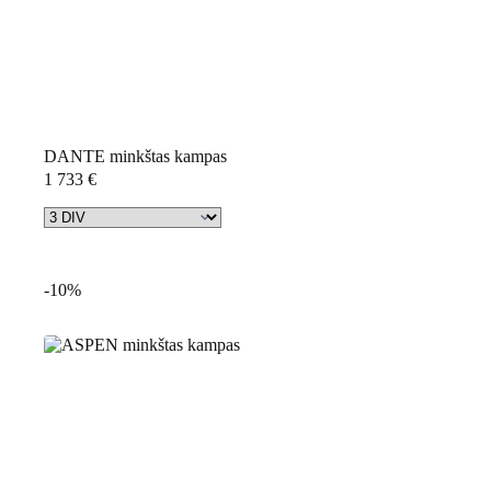
DANTE minkštas kampas
1 733
€
-10%