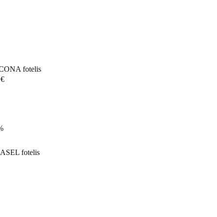
ONA fotelis
0
€
%