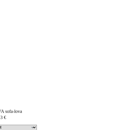
A sofa-lova
53
€