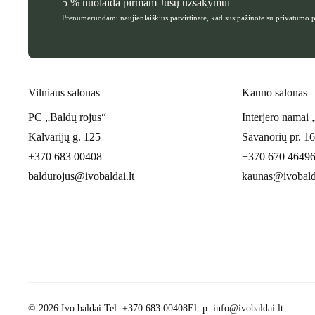
5 % nuolaida pirmam Jūsų užsakymui
Prenumeruodami naujienlaiškius patvirtinate, kad susipažinote su
privatumo p
Vilniaus salonas
Kauno salonas
PC „Baldų rojus“
Interjero namai
Kalvarijų g. 125
Savanorių pr. 1
+370 683 00408
+370 670 4649
baldurojus@ivobaldai.lt
kaunas@ivobalda
© 2026 Ivo baldai.
Tel.
+370 683 00408
El. p.
info@ivobaldai.lt