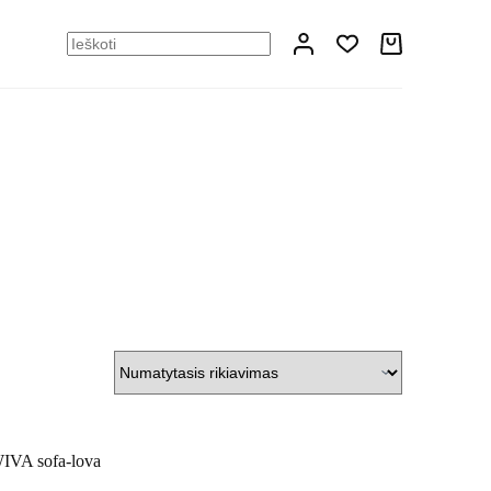
Shopping
No
cart
results