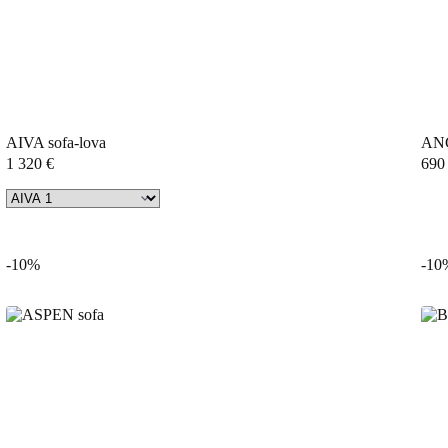
AIVA sofa-lova
ANC
1 320
€
69
-10%
-10