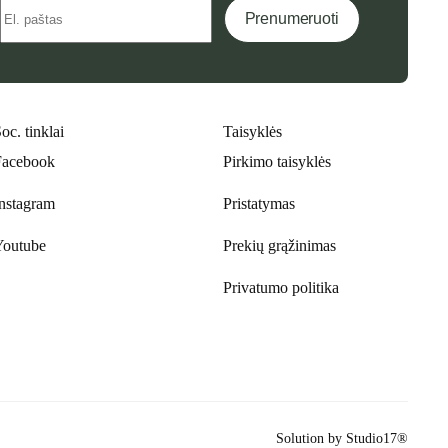
Prenumeruoti
oc. tinklai
Taisyklės
Facebook
Pirkimo taisyklės
Instagram
Pristatymas
Youtube
Prekių grąžinimas
Privatumo politika
Solution by
Studio17®