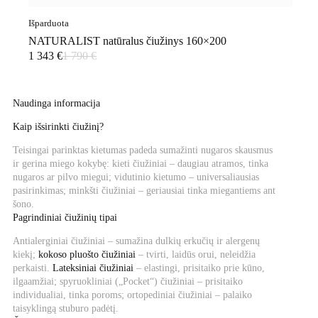
Išparduota
NATURALIST natūralus čiužinys 160×200
1 343
€
1 790
€
Original
Current
price
price
was:
is:
1
1
Naudinga informacija
790 €.
343 €.
Kaip išsirinkti čiužinį?
Teisingai parinktas kietumas padeda sumažinti nugaros skausmus
ir gerina miego kokybę: kieti čiužiniai – daugiau atramos, tinka
nugaros ar pilvo miegui; vidutinio kietumo – universaliausias
pasirinkimas; minkšti čiužiniai – geriausiai tinka miegantiems ant
šono.
Pagrindiniai čiužinių tipai
Antialerginiai čiužiniai – sumažina dulkių erkučių ir alergenų
kiekį;
kokoso pluošto čiužiniai
– tvirti, laidūs orui, neleidžia
perkaisti.
Lateksiniai čiužiniai
– elastingi, prisitaiko prie kūno,
ilgaamžiai; spyruokliniai („Pocket“) čiužiniai – prisitaiko
individualiai, tinka poroms; ortopediniai čiužiniai – palaiko
taisyklingą stuburo padėtį.