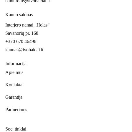
baldurojus@ivobaldai.lt
Kauno salonas
Interjero namai „Holas“
Savanorių pr. 168
+370 670 46496
kaunas@ivobaldai.lt
Informacija
Apie mus
Kontaktai
Garantija
Partneriams
Soc. tinklai