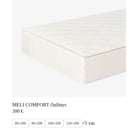
MELI COMFORT čiužinys
399
€
+5 var.
80×200
90×200
100×200
120×200