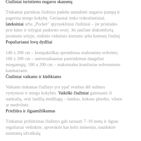
Čiužiniai turintiems nugaros skausmų
Tinkamai parinktas čiužinys padeda sumažinti nugaros įtampą ir
pagerina miego kokybę. Geriausiai tinka viskoelastiniai,
lateksiniai
arba „Pocket“ spyruokliniai čiužiniai – jie prisitaiko
prie kūno ir tolygiai paskirsto svorį. Jei jaučiate diskomfortą
juosmens srityje, rinkitės vidutinio kietumo arba kietesnį čiužinį.
Populiariausi lovų dydžiai
140 x 200 cm – kompaktiškas sprendimas mažesnėms erdvėms;
160 x 200 cm – universaliausias pasirinkimas daugeliui
miegamųjų; 180 x 200 cm – maksimalus komfortas erdvesniems
kambariams.
Čiužiniai vaikams ir kūdikiams
Vaikams tinkamas čiužinys yra ypač svarbus dėl stuburo
vystymosi ir miego kokybės.
Vaikiški čiužiniai
gaminami iš
natūralių, orui laidžių medžiagų – latekso, kokoso pluošto, vilnos
ar medvilnės.
Priežiūra ir ilgaamžiškumas
Tinkamai prižiūrimas čiužinys gali tarnauti 7–10 metų ir ilgiau:
reguliariai vėdinkite; apverskite kas kelis mėnesius; naudokite
nuimamą užvalkalą;