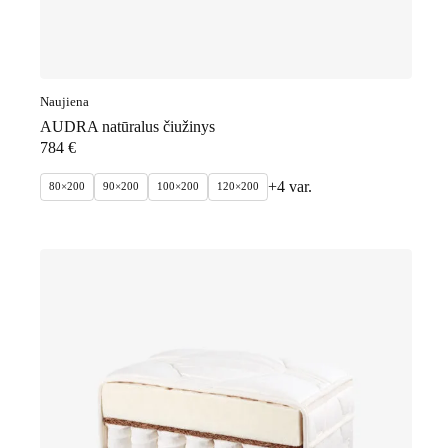
Naujiena
AUDRA natūralus čiužinys
784
€
+4 var.
80×200
90×200
100×200
120×200