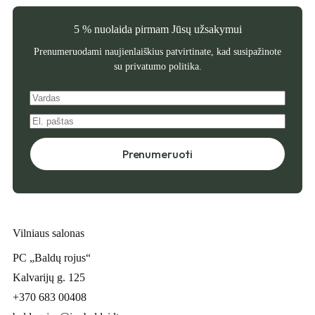
5 % nuolaida pirmam Jūsų užsakymui
Prenumeruodami naujienlaiškius patvirtinate, kad susipažinote
su
privatumo politika
.
Prenumeruoti
Vilniaus salonas
PC „Baldų rojus“
Kalvarijų g. 125
+370 683 00408