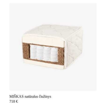
MIŠKAS natūralus čiužinys
718
€