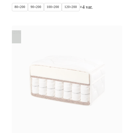
+4 var.
80×200
90×200
100×200
120×200
-25%