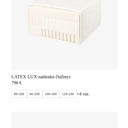
LATEX LUX natūralus čiužinys
796
€
+4 var.
80×200
90×200
100×200
120×200