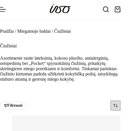
Skip
to
Shoppin
content
cart
Pradžia
/
Miegamojo baldai
/
Čiužiniai
Čiužiniai
Asortimente rasite lateksinių, kokoso pluošto, antialerginių,
ortopedinių bei „Pocket“ spyruoklinių čiužinių, pritaikytų
skirtingiems miego poreikiams ir komfortui. Tinkamai parinktas
čiužinio kietumas padeda užtikrinti kokybišką poilsį, taisyklingą
stuburo atramą ir geresnę miego kokybę.
Filtruoti