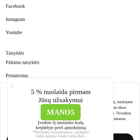
Facebook
Instagram
Youtube
Taisyklės
Pirkimo taisyklės
Pristatymas
Prekių grąžinimas
Slapukų nustatymai
5 % nuolaida pirmam
Jūsų užsakymui
Privatumo politika
Siekdami užtikrinti sklandų svetainės veikimą ir geriausią naršymo patirtį, naudojame
slapukus bei panašias technologijas. Sutikdami leisite mums rinkti tam tikrus
MANO5
duomenis, pavyzdžiui, naršymo informaciją ar įrenginio identifikatorius. Nesutikus
arba atšaukus sutikimą, kai kurios svetainės funkcijos gali veikti netinkamai.
Įveskite šį nuolaidos kodą
krepšelyje prieš apmokėjimą
*Nuolaidos nesumuojamos, nuolaidos
© 2026 Ivo baldai.
kodas galioja vienam namų ūkiui.
Tel.
+370 683 00408