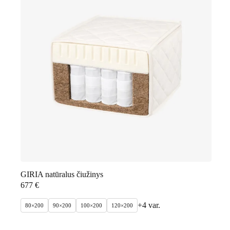
GIRIA natūralus čiužinys
677
€
+4 var.
80×200
90×200
100×200
120×200