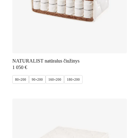
NATURALIST natūralus čiužinys
1 050
€
80×200
90×200
160×200
180×200