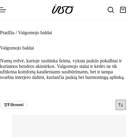
Skip
to
Shoppin
content
cart
Pradžia
/
Valgomojo baldai
Valgomojo baldai
Namų erdvė, kurioje susitinka šeima, vyksta jaukūs pokalbiai ir
kuriamos bendros akimirkos. Valgomojo stalai ir kėdės ne tik
užtikrina komfortą kasdieniams susibūrimams, bet ir tampa
svarbia interjero dalimi, kuriančia jaukią bei harmoningą aplinką.
Filtruoti