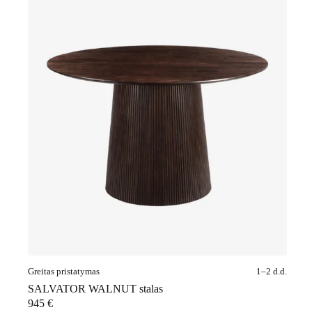
Greitas pristatymas
1–2 d.d.
SALVATOR WALNUT stalas
945
€