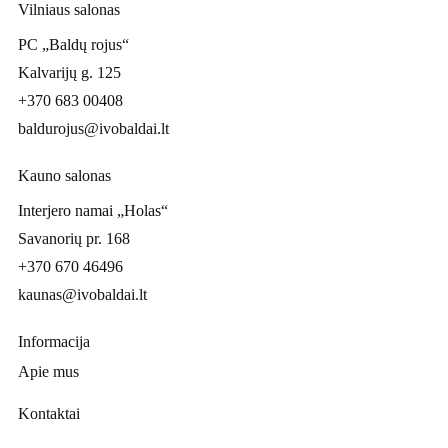
Vilniaus salonas
PC „Baldų rojus“
Kalvarijų g. 125
+370 683 00408
baldurojus@ivobaldai.lt
Kauno salonas
Interjero namai „Holas“
Savanorių pr. 168
+370 670 46496
kaunas@ivobaldai.lt
Informacija
Apie mus
Kontaktai