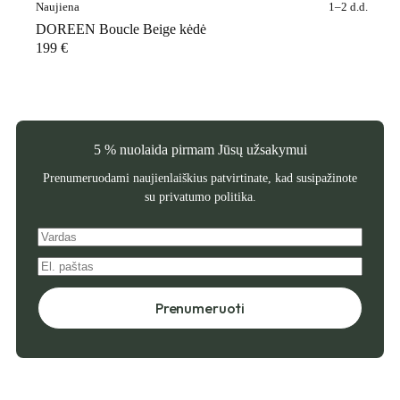
Naujiena
1–2 d.d.
DOREEN Boucle Beige kėdė
199
€
5 % nuolaida pirmam Jūsų užsakymui
Prenumeruodami naujienlaiškius patvirtinate, kad susipažinote
su
privatumo politika
.
Prenumeruoti