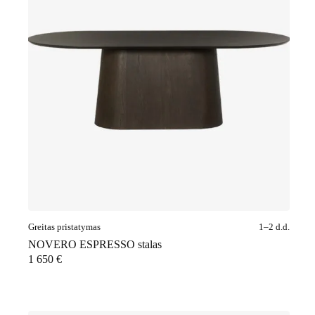
Greitas pristatymas
1–2 d.d.
NOVERO ESPRESSO stalas
1 650
€