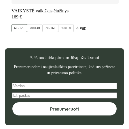
VAIKYSTĖ vaikiškas čiužinys
169
€
+4 var.
60×120
70×140
70×160
80×160
5 % nuolaida pirmam Jūsų užsakymui
Prenumeruodami naujienlaiškius patvirtinate, kad susipažinote
su
privatumo politika
.
Prenumeruoti