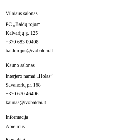
Vilniaus salonas
PC „Baldų rojus“
Kalvarijų g. 125
+370 683 00408
baldurojus@ivobaldai.lt
Kauno salonas
Interjero namai „Holas“
Savanorių pr. 168
+370 670 46496
kaunas@ivobaldai.lt
Informacija
Apie mus
Kontaktai