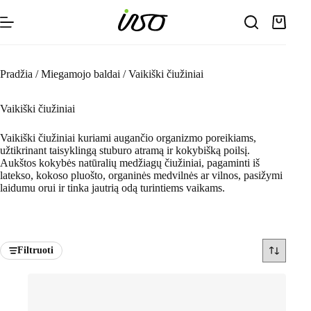
Skip
to
Shoppin
content
cart
Pradžia
/
Miegamojo baldai
/
Vaikiški čiužiniai
Vaikiški čiužiniai
Vaikiški čiužiniai kuriami augančio organizmo poreikiams,
užtikrinant taisyklingą stuburo atramą ir kokybišką poilsį.
Aukštos kokybės natūralių medžiagų čiužiniai, pagaminti iš
latekso, kokoso pluošto, organinės medvilnės ar vilnos, pasižymi
laidumu orui ir tinka jautrią odą turintiems vaikams.
Filtruoti