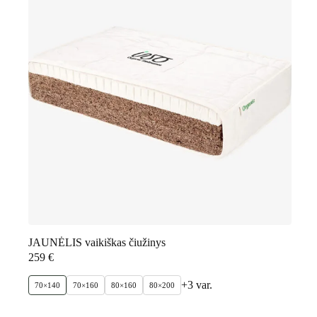
JAUNĖLIS vaikiškas čiužinys
259
€
+3 var.
70×140
70×160
80×160
80×200