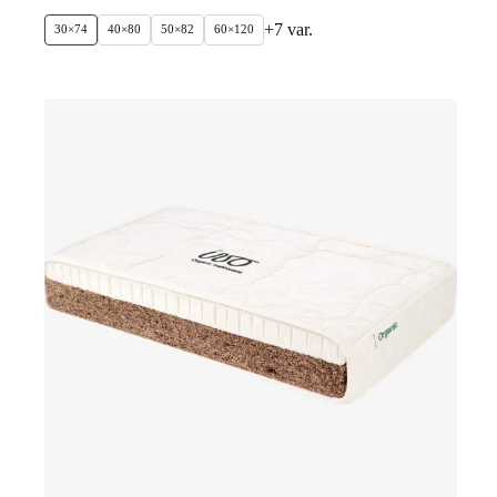
+7 var.
30×74
40×80
50×82
60×120