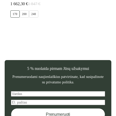
1 662,30
€
1 847
€
Original
Current
price
price
170
200
240
was:
is:
1
1
847 €.
662,30 €.
5 % nuolaida pirmam Jūsų užsakymui
Prenumeruodami naujienlaiškius patvirtinate, kad susipažinote
su
privatumo politika
.
Prenumeruoti