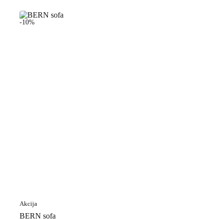
001 €.
700,90 €.
-10%
Akcija
BERN sofa