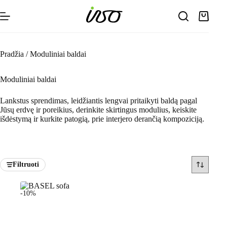
Skip
to
Shoppin
content
cart
Pradžia
/
Moduliniai baldai
Moduliniai baldai
Lankstus sprendimas, leidžiantis lengvai pritaikyti baldą pagal
Jūsų erdvę ir poreikius, derinkite skirtingus modulius, keiskite
išdėstymą ir kurkite patogią, prie interjero derančią kompoziciją.
Filtruoti
-10%