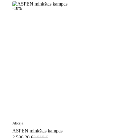
-10%
Akcija
ASPEN minkštas kampas
2 536,20
€
2 818
€