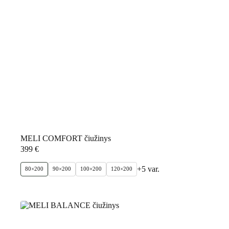
MELI COMFORT čiužinys
399
€
+5 var.
80×200
90×200
100×200
120×200