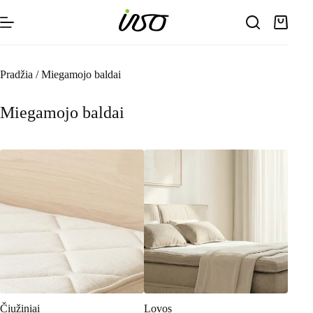
Skip
to
Shoppin
content
cart
Pradžia
/
Miegamojo baldai
Miegamojo baldai
Čiužiniai
Lovos
Korpu