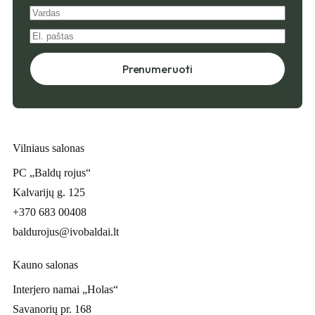
Prenumeruoti
Vilniaus salonas
PC „Baldų rojus“
Kalvarijų g. 125
+370 683 00408
baldurojus@ivobaldai.lt
Kauno salonas
Interjero namai „Holas“
Savanorių pr. 168