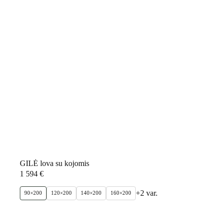
GILĖ lova su kojomis
1 594
€
+2 var.
90×200
120×200
140×200
160×200