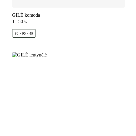
GILĖ komoda
1 150
€
90 × 95 × 49