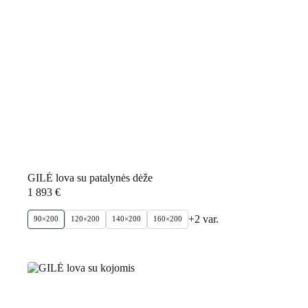
GILĖ lova su patalynės dėže
1 893
€
+2 var.
90×200
120×200
140×200
160×200