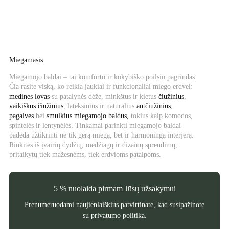
Miegamasis
Miegamojo baldai – tai komforto ir kokybiško poilsio pagrindas.
Čia rasite viską, ko reikia jaukiai ir funkcionaliai miego erdvei:
medines lovas
su patalynės dėže, minkštus ir kietus
čiužinius
,
vaikiškus čiužinius
, lateksinius ir natūralius
antčiužinius
,
pagalves
bei
smulkius miegamojo baldus,
tokius kaip komodos,
spintelės ir lentynėlės. Tinkamai parinkti miegamojo baldai
padeda užtikrinti ne tik gerą miegą, bet ir harmoningą interjerą.
Rinkitės iš įvairių dydžių, medžiagų ir dizainų sprendimų,
pritaikytų tiek mažesnėms, tiek erdvioms patalpoms.
5 % nuolaida pirmam Jūsų užsakymui
Prenumeruodami naujienlaiškius patvirtinate, kad susipažinote
su
privatumo politika
.