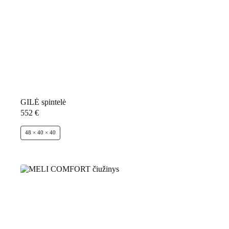
GILĖ spintelė
552
€
48 × 40 × 40