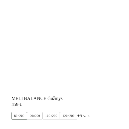
MELI BALANCE čiužinys
459
€
+5 var.
80×200
90×200
100×200
120×200