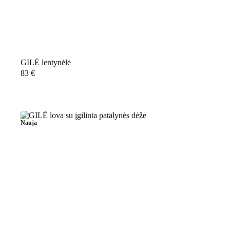
GILĖ lentynėlė
83
€
Nauja