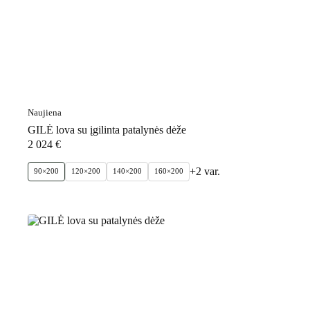
Naujiena
GILĖ lova su įgilinta patalynės dėže
2 024
€
+2 var.
90×200
120×200
140×200
160×200