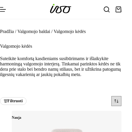
Skip
to
Shoppin
content
cart
Pradžia
/
Valgomojo baldai
/
Valgomojo kėdės
Valgomojo kėdės
Suteikite komfortą kasdieniams susibūrimams ir išlaikykite
harmoningą valgomojo interjerą. Tinkamai parinktos kėdės ne tik
dera prie stalo bei bendro namų stiliaus, bet ir užtikrina patogumą
ilgesnių vakarienių ar jaukių pokalbių metu.
Filtruoti
Nauja