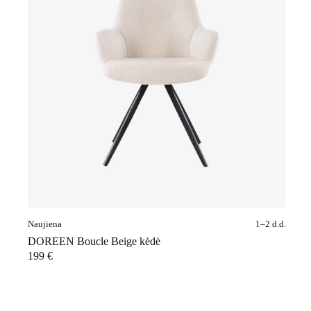
Naujiena
1–2 d.d.
DOREEN Boucle Beige kėdė
199
€