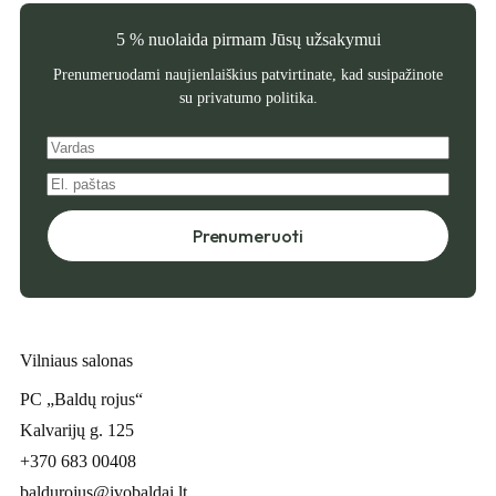
5 % nuolaida pirmam Jūsų užsakymui
Prenumeruodami naujienlaiškius patvirtinate, kad susipažinote
su
privatumo politika
.
Prenumeruoti
Vilniaus salonas
PC „Baldų rojus“
Kalvarijų g. 125
+370 683 00408
baldurojus@ivobaldai.lt