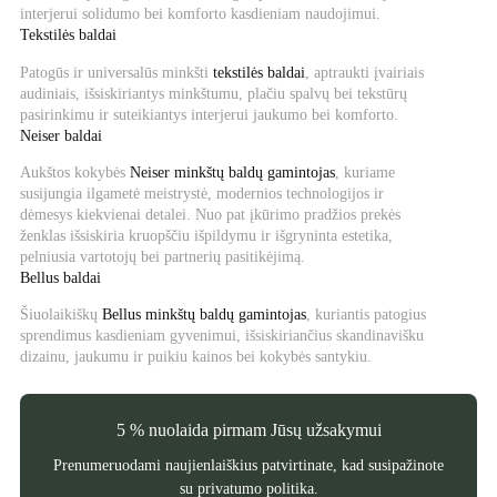
interjerui solidumo bei komforto kasdieniam naudojimui.
Tekstilės baldai
Patogūs ir universalūs minkšti
tekstilės baldai
, aptraukti įvairiais
audiniais, išsiskiriantys minkštumu, plačiu spalvų bei tekstūrų
pasirinkimu ir suteikiantys interjerui jaukumo bei komforto.
Neiser baldai
Aukštos kokybės
Neiser minkštų baldų gamintojas
, kuriame
susijungia ilgametė meistrystė, modernios technologijos ir
dėmesys kiekvienai detalei. Nuo pat įkūrimo pradžios prekės
ženklas išsiskiria kruopščiu išpildymu ir išgryninta estetika,
pelniusia vartotojų bei partnerių pasitikėjimą.
Bellus baldai
Šiuolaikiškų
Bellus minkštų baldų gamintojas
, kuriantis patogius
sprendimus kasdieniam gyvenimui, išsiskiriančius skandinavišku
dizainu, jaukumu ir puikiu kainos bei kokybės santykiu.
5 % nuolaida pirmam Jūsų užsakymui
Prenumeruodami naujienlaiškius patvirtinate, kad susipažinote
su
privatumo politika
.