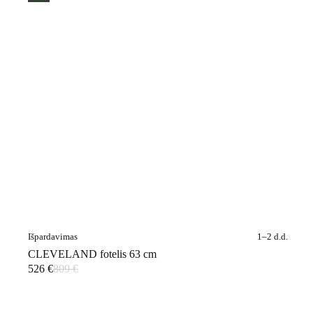
Išpardavimas
1–2 d.d.
CLEVELAND fotelis 63 cm
526
€
809
€
Original
Current
price
price
was:
is:
809 €.
526 €.