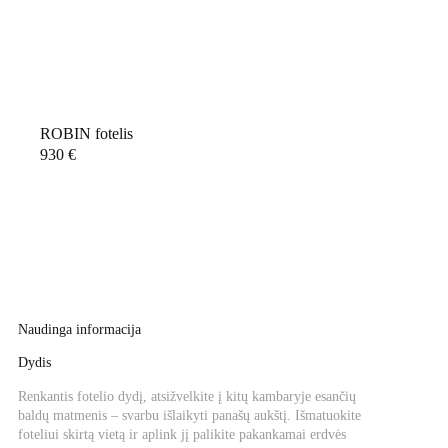
ROBIN fotelis
930
€
Naudinga informacija
Dydis
Renkantis fotelio dydį, atsižvelkite į kitų kambaryje esančių
baldų matmenis – svarbu išlaikyti panašų aukštį. Išmatuokite
foteliui skirtą vietą ir aplink jį palikite pakankamai erdvės