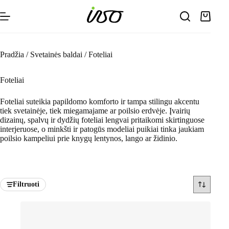
Skip
to
Shoppin
content
cart
Pradžia
/
Svetainės baldai
/
Foteliai
Foteliai
Foteliai suteikia papildomo komforto ir tampa stilingu akcentu
tiek svetainėje, tiek miegamajame ar poilsio erdvėje. Įvairių
dizainų, spalvų ir dydžių foteliai lengvai pritaikomi skirtinguose
interjeruose, o minkšti ir patogūs modeliai puikiai tinka jaukiam
poilsio kampeliui prie knygų lentynos, lango ar židinio.
Filtruoti