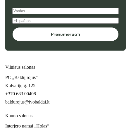
Prenumeruoti
Vilniaus salonas
PC „Baldų rojus“
Kalvarijų g. 125
+370 683 00408
baldurojus@ivobaldai.lt
Kauno salonas
Interjero namai „Holas“