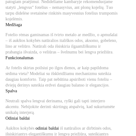
patogiam praėjimui. Nedideliame kambaryje rekomenduojame
statyti „lengvus“ fotelius – nemasyvius, ant plonų kojelių. Tuo
tarpu didelėse svetainėse rinkitės masyvesnius fotelius trumpomis
kojelėmis.
Medžiaga
Fotelio rėmas gaminamas iš tvirto metalo ar medžio, o apmušalai
– iš aukštos kokybės natūralios itališkos odos, aksomo, gobeleno,
lino ar veliūro. Natūrali oda išsiskiria ilgaamžiškumu ir
prabangia išvaizda, o veliūras – švelnumu bei lengva priežiūra.
Funkcionalumas
Ar fotelis skirtas poilsiui po ilgos dienos, ar kaip papildoma
sėdima vieta? Modeliai su išskleidžiamu mechanizmu suteikia
daugiau komforto. Taip pat nebūtina apsiriboti vienu foteliu –
dviejų derinys suteikia erdvei daugiau balanso ir elegancijos.
Spalva
Neutrali spalva lengvai derinama, ryški gali tapti interjero
akcentu. Nebijokite derinti skirtingų atspalvių, kad sukurtumėte
unikalų interjerą.
Odiniai baldai
Aukštos kokybės
odiniai baldai
iš natūralios ar dirbtinės odos,
išsiskiriantys elegantiškumu ir lengva priežiūra, suteikiantys