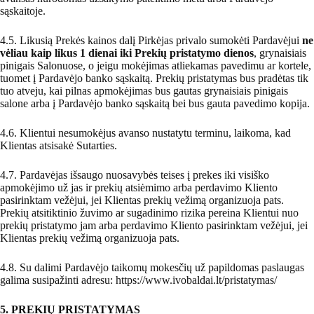
sąskaitoje.
4.5. Likusią Prekės kainos dalį Pirkėjas privalo sumokėti Pardavėjui
ne
vėliau kaip likus 1 dienai iki Prekių pristatymo dienos
, grynaisiais
pinigais Salonuose, o jeigu mokėjimas atliekamas pavedimu ar
kortele,
tuomet į Pardavėjo banko sąskaitą. Prekių pristatymas bus pradėtas tik
tuo atveju, kai pilnas apmokėjimas bus
gautas grynaisiais pinigais
salone arba į Pardavėjo banko sąskaitą bei bus gauta pavedimo kopija.
4.6. Klientui nesumokėjus avanso nustatytu terminu, laikoma, kad
Klientas atsisakė Sutarties.
4.7. Pardavėjas išsaugo nuosavybės teises į prekes iki visiško
apmokėjimo už jas ir prekių atsiėmimo arba perdavimo Kliento
pasirinktam vežėjui, jei Klientas prekių vežimą organizuoja pats.
Prekių atsitiktinio žuvimo ar sugadinimo rizika pereina Klientui nuo
prekių pristatymo jam arba perdavimo Kliento pasirinktam vežėjui, jei
Klientas prekių vežimą organizuoja pats.
4.8. Su dalimi Pardavėjo taikomų mokesčių už papildomas paslaugas
galima susipažinti adresu:
https://www.ivobaldai.lt/pristatymas/
5. PREKIŲ PRISTATYMAS