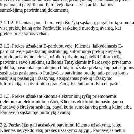
ir gauna tai patvirtinantį Pardavėjo kasos kvitą ar kitą kainos
sumokėjimą patvirtinantį dokumentą.
3.1.1.2. Klientas gauna Pardavėjo išrašytą sąskaitą, pagal kurią sumoka
visą prekių kainą arba Pardavėjo sąskaitoje nurodytą avansą, kai
prekės pristatomos vėliau.
3.1.2. Prekes užsakant E-parduotuvėje, Klientas, laikydamasis E-
parduotuvėje pateikiamų instrukcijų, suformuoja prekių krepšelį,
nurodo pristatymo adresą, užpildo privalomą pateikti informaciją,
patvirtina savo sutikimą su šiomis Taisyklėmis ir Pardavėjo privatumo
politika, pasirenka apmokėjimo būdą ir užsako prekes, taip pat su jomis
susijusias paslaugas, o Pardavėjas patvirtina prekių, taip pat su jomis
susijusių paslaugų užsakymą, atsiųsdamas prekių užsakymo
informaciją ir patvirtinimo pranešimą Kliento nurodytu el. paštu.
3.1.3. Prekes užsakant kitomis elektroninių ryšių priemonėmis
(telefonu ar elektroniniu paštu), Klientas elektroniniu paštu gauna
Pardavėjo išrašytą sąskaitą, pagal kurią sumoka visą prekių kainą arba
Pardavėjo sąskaitoje nurodytą avansą.
3.2. Pardavėjas gali atsisakyti patvirtinti Kliento užsakymą, jeigu
Klientas neįvykdo visų prekės užsakymo sąlygų, Pardavėjas neturi