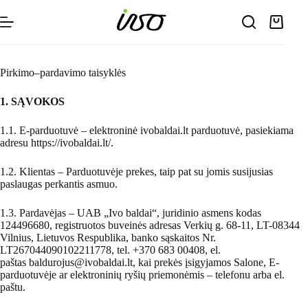
Skip
to
Shoppin
content
cart
Pirkimo–pardavimo taisyklės
1. SĄVOKOS
1.1. E-parduotuvė – elektroninė ivobaldai.lt parduotuvė, pasiekiama
adresu
https://ivobaldai.lt/
.
1.2. Klientas – Parduotuvėje prekes, taip pat su jomis susijusias
paslaugas perkantis asmuo.
1.3. Pardavėjas – UAB „Ivo baldai“, juridinio asmens kodas
124496680, registruotos buveinės adresas Verkių g. 68-11, LT-08344
Vilnius, Lietuvos Respublika, banko sąskaitos Nr.
LT267044090102211778, tel. +370 683 00408, el.
paštas
baldurojus@ivobaldai.lt
, kai prekės įsigyjamos Salone, E-
parduotuvėje ar elektroninių ryšių priemonėmis – telefonu arba el.
paštu.