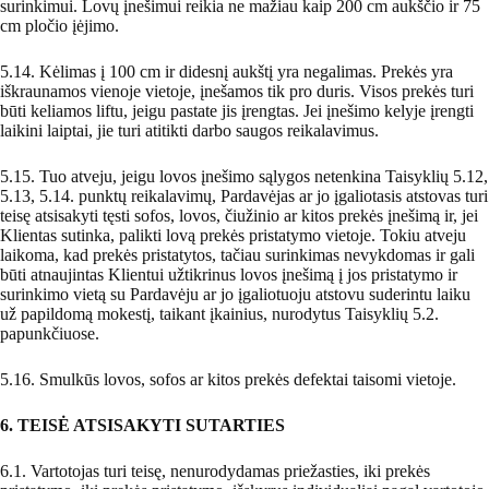
surinkimui. Lovų įnešimui reikia ne mažiau kaip 200 cm aukščio ir 75
cm pločio įėjimo.
5.14. Kėlimas į 100 cm ir didesnį aukštį yra negalimas. Prekės yra
iškraunamos vienoje vietoje, įnešamos tik pro duris. Visos prekės turi
būti keliamos liftu, jeigu pastate jis įrengtas. Jei įnešimo kelyje įrengti
laikini laiptai, jie turi atitikti darbo saugos reikalavimus.
5.15. Tuo atveju, jeigu lovos įnešimo sąlygos netenkina Taisyklių 5.12,
5.13, 5.14. punktų reikalavimų, Pardavėjas ar jo įgaliotasis atstovas turi
teisę atsisakyti tęsti sofos, lovos, čiužinio ar kitos prekės įnešimą ir, jei
Klientas sutinka, palikti lovą prekės pristatymo vietoje. Tokiu atveju
laikoma, kad prekės pristatytos, tačiau surinkimas nevykdomas ir gali
būti atnaujintas Klientui užtikrinus lovos įnešimą į jos pristatymo ir
surinkimo vietą su Pardavėju ar jo įgaliotuoju atstovu suderintu laiku
už papildomą mokestį, taikant įkainius, nurodytus Taisyklių 5.2.
papunkčiuose.
5.16. Smulkūs lovos, sofos ar kitos prekės defektai taisomi vietoje.
6. TEISĖ ATSISAKYTI SUTARTIES
6.1. Vartotojas turi teisę, nenurodydamas priežasties, iki prekės