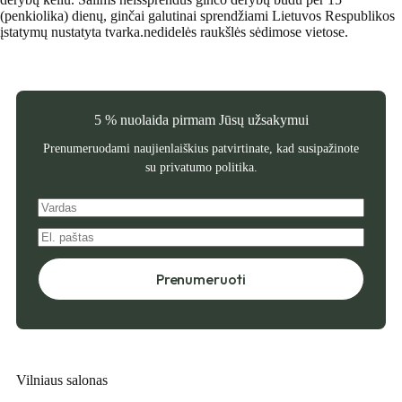
(penkiolika) dienų, ginčai galutinai sprendžiami Lietuvos Respublikos
įstatymų nustatyta tvarka.nedidelės raukšlės sėdimose vietose.
5 % nuolaida pirmam Jūsų užsakymui
Prenumeruodami naujienlaiškius patvirtinate, kad susipažinote
su
privatumo politika
.
Prenumeruoti
Vilniaus salonas