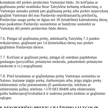
kontaktais dėl prekės perdavimo Vartotojui būdo. Jei keičiama ar
grąžinama prekė neatitinka šiose Taisyklėse keliamų reikalavimų, o
Vartotojas atsisako priimti jam grąžinamą prekę arba prekės nepavyksta
grąžinti Vartotojui dėl nuo Pardavėjo nepriklausančių priežasčių,
Pardavėjas saugo prekę ne ilgiau nei 30 (trisdešimt) kalendorinių dienų
nuo paskutinio Pardavėjo susisiekimo ar bandymo susisiekti su
Vartotoju dėl prekės perdavimo būdo dienos.
7.6. Pinigai už grąžinamą prekę, atitinkančią Taisyklių 7.3 punkto
reikalavimus, grąžinami per 14 (keturiolika) dienų nuo prekės
grąžinimo Pardavėjui dienos.
7.7. Keičiant ar grąžinant prekę, pinigai už suteiktas papildomas
paslaugas (pavyzdžiui, pristatymo mokestis, pakartotinio pristatymo
mokestis ir t.t.) negrąžinami.
7.8. Prieš keisdamas ar grąžindamas prekę Vartotojas susisiekia su
Salono, kuriame įsigijo prekę, darbuotojais arba, jeigu įsigijo prekę
elektroninio ryšio priemonėmis (E-parduotuvėje, telefonu ar
elektroniniu paštu), telefonu +370 683 00408 arba elektroniniu
paštu baldurojus@ivobaldai.lt ir suderina prekės keitimo ar grąžinimo
sąlygas.
8. NEKOKYBIŠKŲ PREKIŲ GRĄŽINIMO SĄLYGOS IR