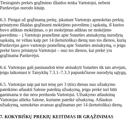
Tiesioginės prekės grąžinimo išlaidos tenka Vartotojui, nebent
Pardavėjas nurodo kitaip.
6.3. Pinigai už grąžinamą prekę, įskaitant Vartotojo apmokėtas prekių
pristatymo išlaidas grąžinami mokėjimo pavedimu į sąskaitą, iš kurios
buvo atliktas mokėjimas, o jei mokėjimas atliktas ne mokėjimo
pavedimu – į Vartotojo pranešime apie Sutarties atsisakymą nurodytą
sąskaitą, ne vėliau kaip per 14 (keturiolika) dienų nuo tos dienos, kurią
Pardavėjas gavo vartotojo pranešimą apie Sutarties atsisakymą, o jeigu
prekė buvo pristatyta Vartotojui – nuo tos dienos, kai prekė yra
grąžinama Pardavėjui.
6.4. Vartotojas gali pasinaudoti teise atsisakyti Sutarties tik tais atvejais,
jeigu laikomasi ir Taisyklių 7.3.1–7.3.3 papunkčiuose nurodytų sąlygų.
6.5. Vartotojas taip pat turi teisę per 3 (tris) dienas nuo užsakymo
pateikimo atšaukti Salone pateiktą užsakymą, jeigu prekė turi būti
gaminama ir dar nėra perduoda Vartotojui. Užsakymo atšaukimą
Vartotojas atlieka Salone, kuriame pateikė užsakymą. Atšaukus
užsakymą, sumokėtas avansas grąžinamas per 14 (keturiolika) dienų.
7. KOKYBIŠKŲ PREKIŲ KEITIMAS IR GRĄŽINIMAS