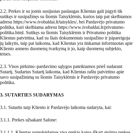
2.2. Prekes ir su jomis susijusias paslaugas Klientas gali įsigyti tik
sutikęs ir susipažinęs su šiomis Taisyklėmis, kurios taip pat skelbiamos
adresu
https://www.ivobaldai.lt/taisykles/
, bei Pardavėjo privatumo
politika, kuri skelbiama adresu
https://www.ivobaldai.lt/privatumo-
politika.html
. Sutikęs su šiomis Taisyklėmis ir Privatumo politika
Klientas patvirtina, kad su šiais dokumentais susipažino ir įsipareigoja
jų laikytis, taip pat laikoma, kad Klientas yra tinkamai informuotas apie
Kliento asmens duomenų tvarkymą ir jo, kaip duomenų subjekto,
teises.
2.3. Visos pirkimo–pardavimo sąlygos pateikiamos prieš sudarant
Sutartį. Sudarius Sutartį laikoma, kad Klientas raštu patvirtino apie
savo susipažinimą su šiomis Taisyklėmis ir Pardavėjo privatumo
politika.
3. SUTARTIES SUDARYMAS
3.1. Sutartis tarp Kliento ir Pardavėjo laikoma sudaryta, kai:
3.1.1. Prekes užsakant Salone:
3.1.1.1. Klientas sumokėdamas visą prekių kainą iškart atsiima prekes