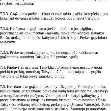
savybes, nesugadinta.
7.3.3. Grąžinama prekė turi būti visos ir tokios pačios komplektacijos
(įskaitant dovanas ir kitus priedus), kokios buvo gauta Vartotojo.
7.3.4. Keičiama ar grąžinama prekė turi būti su jos įsigijimą
patvirtinančiais dokumentais (sąskaita, mokėjimo kortelės sąskaitos
išrašu, mokėjimo kortelės skaitytuvo čekiu ir kt.) ir Prekės grąžinimo
aprašymu.
7.3.5. Prekė nepatenka į prekių, kurios negali būti keičiamos ar
grąžinamos, nurodytų Taisyklių 7.2 punkte, sąrašą.
7.4. Pardavėjas nepriima Taisyklių 7.3 reikalavimų neatitinkančių
prekių ir prekių, nurodytų Taisyklių 7.2 punkte, taip pat negrąžina
Vartotojo už tokią prekę sumokėtų pinigų.
7.5. Keisdamas ar grąžindamas kokybišką prekę, Vartotojas sutinka,
kad keičiama ar grąžinama prekė dar kartą būtų įvertinama Pardavėjo
atstovų. Pardavėjo prašymu, Vartotojas turi sudaryti galimybę įvertinti
prekę pristatymo ar kitoje jos buvimo vietoje. Prekei neatitikus šiose
Taisyklėse keliamų reikalavimų, prekė yra grąžinama Vartotojui. Tokiu
atveju Pardavėjas nedelsiant turi susisiekti su Vartotoju jo nurodytais