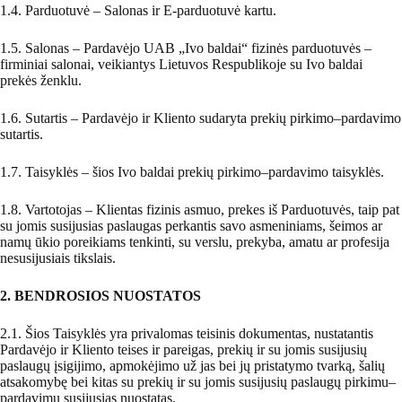
1.4. Parduotuvė – Salonas ir E-parduotuvė kartu.
1.5. Salonas – Pardavėjo UAB „Ivo baldai“ fizinės parduotuvės –
firminiai salonai, veikiantys Lietuvos Respublikoje su Ivo baldai
prekės ženklu.
1.6. Sutartis – Pardavėjo ir Kliento sudaryta prekių pirkimo–pardavimo
sutartis.
1.7. Taisyklės – šios Ivo baldai prekių pirkimo–pardavimo taisyklės.
1.8. Vartotojas – Klientas fizinis asmuo, prekes iš Parduotuvės, taip pat
su jomis susijusias paslaugas perkantis savo asmeniniams, šeimos ar
namų ūkio poreikiams tenkinti, su verslu, prekyba, amatu ar profesija
nesusijusiais tikslais.
2. BENDROSIOS NUOSTATOS
2.1. Šios Taisyklės yra privalomas teisinis dokumentas, nustatantis
Pardavėjo ir Kliento teises ir pareigas, prekių ir su jomis susijusių
paslaugų įsigijimo, apmokėjimo už jas bei jų pristatymo tvarką, šalių
atsakomybę bei kitas su prekių ir su jomis susijusių paslaugų pirkimu–
pardavimu susijusias nuostatas.