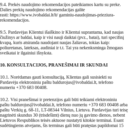
9.4. Prekės naudojimo rekomendacijos pateikiamos kartu su preke.
Dalies prekių naudojimo rekomendacijas galite
rasti:
https://www.ivobaldai.lt/lt/ gaminiu-naudojimas-prieziura-
rekomendacijos
.
9.5. Pardavėjas Klientui išaiškino ir Klientui suprantama, kad naujas
čiužinys ar baldai, kaip ir visi nauji daiktai (pvz., batai), turi specifinį
kvapą, kuris atsiranda naudojant naujas žaliavas, tokias kaip:
poliuretanas, lateksas, audiniai ir t.t. Tai yra nekenksminga žmogaus
sveikatai ir ilgainiui išnyksta.
10. KONSULTACIJOS, PRANEŠIMAI IR SKUNDAI
10.1. Norėdamas gauti konsultaciją, Klientas gali susisiekti su
Pardavėju elektroniniu paštu
baldurojus@ivobaldai.lt
, telefono
numeriu +370 683 00408.
10.2. Visi pranešimai ir pretenzijos gali būti teikiami elektroniniu
paštu
baldurojus@ivobaldai.lt
, telefono numeriu +370 683 00408 arba
paštu Verkių g. 68-11, LT-08344 Vilnius, Lietuva. Pardavėjas turi teisę
nagrinėti skundus 30 (trisdešimt) dienų nuo jų gavimo dienos, nebent
Lietuvos Respublikos teisės aktuose nustatyti kitokie terminai. Esant
sudėtingiems atvejams, šis terminas gali būti pratęstas papildomai 15