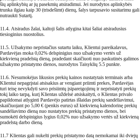
šių aplinkybių ar jų pasekmių atsiradimui. Jei nurodytos aplinkybės
trunka ilgiau kaip 30 (trisdešimt) dienų, šalys tarpusavio susitarimu gali
nutraukti Sutartį.
11.4. Atsiradus žalai, kaltoji šalis atlygina kitai šaliai atsiradusius
tiesioginius nuostolius.
11.5. Užsakymo nepristačius sutartu laiku, Klientui pareikalavus,
Pardavėjas moka 0,02% delspinigius nuo užsakymo vertės už
kiekvieną pradelstą dieną, pradedant skaičiuoti nuo paskutinės galimos
užsakymo pristatymo dienos, nurodytos Taisyklių 5.5 punkte.
11.6. Nesumokėjus likusios prekių kainos nustatytais terminais arba
Klientui nepagrįstai atsisakius ar vengiant priimti prekes, Pardavėjas
turi teisę nevykdyti savo prisiimtų įsipareigojimų ir nepristatyti prekių
tokį laiko tarpą, kurį Klientas uždelsė atsiskaityti, o Klientas privalo
papildomai atlyginti Pardavėjo patirtas išlaidas prekių sandėliavimui,
skaičiuojant po 5,00 € (penkis eurus) už kiekvieną kalendorinę prekių
sandėliavimo dieną nuo nustatytos prekių pristatymo dienos, bei
sumokėti delspinigius lygius 0,02% nuo užsakymo vertės už kiekvieną
pradelstą darbo dieną.
11.7 Klientas gali nukelti prekių pristatymo datą nemokamai iki dviejų