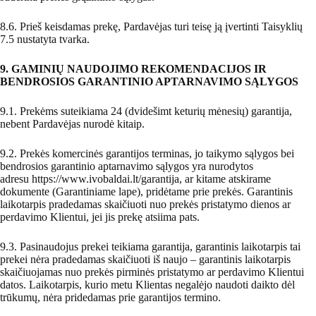
8.6. Prieš keisdamas prekę, Pardavėjas turi teisę ją įvertinti Taisyklių
7.5 nustatyta tvarka.
9. GAMINIŲ NAUDOJIMO REKOMENDACIJOS IR
BENDROSIOS GARANTINIO APTARNAVIMO SĄLYGOS
9.1. Prekėms suteikiama 24 (dvidešimt keturių mėnesių) garantija,
nebent Pardavėjas nurodė kitaip.
9.2. Prekės komercinės garantijos terminas, jo taikymo sąlygos bei
bendrosios garantinio aptarnavimo sąlygos yra nurodytos
adresu https://www.ivobaldai.lt/garantija, ar kitame atskirame
dokumente (Garantiniame lape), pridėtame prie prekės. Garantinis
laikotarpis pradedamas skaičiuoti nuo prekės pristatymo dienos ar
perdavimo Klientui, jei jis prekę atsiima pats.
9.3. Pasinaudojus prekei teikiama garantija, garantinis laikotarpis tai
prekei nėra pradedamas skaičiuoti iš naujo – garantinis laikotarpis
skaičiuojamas nuo prekės pirminės pristatymo ar perdavimo Klientui
datos. Laikotarpis, kurio metu Klientas negalėjo naudoti daikto dėl
trūkumų, nėra pridedamas prie garantijos termino.