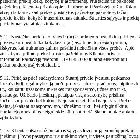
patikrinti prekių kiekį, kokybę ir asortimentą. Nustačius tik pakuotės
pažeidimą, Klientas privalo apie tai informuoti Pardavėją raštu. Tokiu
atveju laikoma, kad prekės pristatytos pažeistoje pakuotėje, tačiau
prekių kiekis, kokybė ir asortimentas atitinka Sutarties sąlygas ir prekių
pristatymas yra atliktas tinkamai.
5.11. Nustačius prekių kokybės ir (ar) asortimento neatitikimą, Klientas
prekės, kuri neatitinka kokybės ir (ar) asortimento, negali priimti,
išskyrus, kai trūkumus galima pašalinti nekeičiant visos prekės. Apie
atsisakymą priimti prekę ir rastus pažeidimus Klientas privalo
informuoti Pardavėją telefonu +370 683 00408 arba elektroniniu
paštu
baldurojus@ivobaldai.lt
.
5.12. Pirkėjas prieš sudarydamas Sutartį privalo įvertinti perkamos
Prekės dydį ir galimybes ją įnešti pro visas duris, praėjimus, laiptines ir
t.t., kai kartu užsakoma ir Prekės transportavimo, užnešimo ir kt.,
paslauga. Už baldo įnešimą į patalpas visą atsakomybę prisiima
Pirkėjas ir privalo bet kokiu atveju sumokėti Pardavėjui visą Prekės
kainą, įskaitant transportavimo, užnešimo ir kt., bei atlyginti kitus
Pardavėjo nuostolius, jeigu tokie būtų patirti dėl šiame punkte aptartų
aplinkybių.
5.13. Klientas atsako už tinkamas sąlygas lovos ir ją lydinčių prekių
įnešimui į lovos pastatymo ir surinkimo vietą ir vietos paruošimą lovos