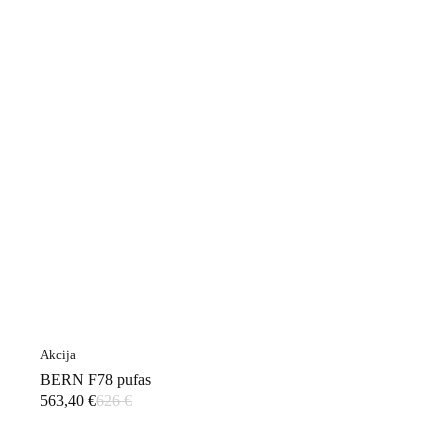
Akcija
BERN F78 pufas
563,40
€
626
€
Original
Current
price
price
was:
is: