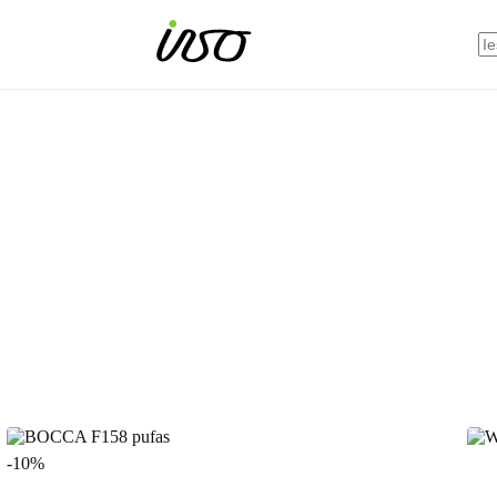
N
res
-10%