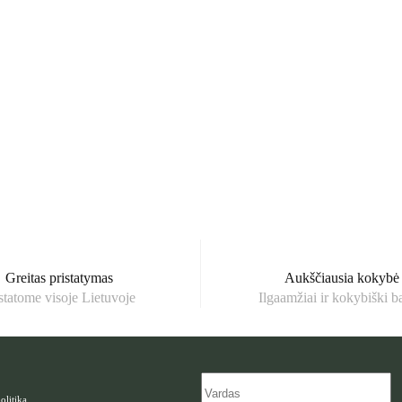
Greitas pristatymas
Aukščiausia kokybė
statome visoje Lietuvoje
Ilgaamžiai ir kokybiški b
olitika
.