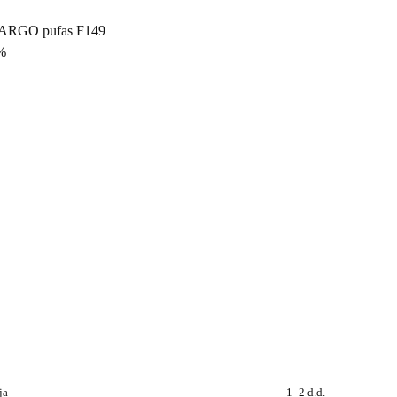
%
ja
1–2 d.d.