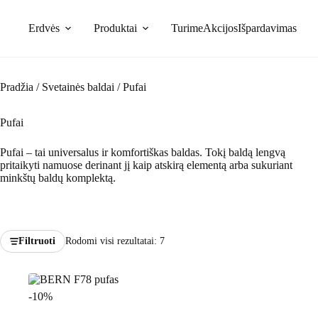
Skip
to
Erdvės
Produktai
Turime
Akcijos
Išpardavimas
content
Pradžia
/
Svetainės baldai
/
Pufai
Pufai
Pufai – tai universalus ir komfortiškas baldas. Tokį baldą lengvą
pritaikyti namuose derinant jį kaip atskirą elementą arba sukuriant
minkštų baldų komplektą.
Filtruoti
Rodomi visi rezultatai: 7
-10%