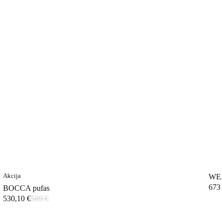
Akcija
WEA
67
BOCCA pufas
530,10
€
589
€
Original
Current
price
price
was:
is: