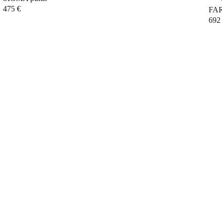
475
€
FAR
69