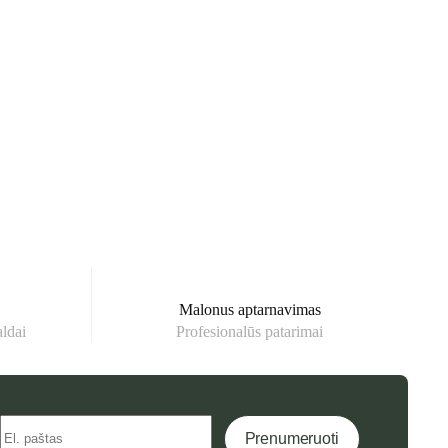
Malonus aptarnavimas
aldai
Profesionalūs patarimai
Prenumeruoti