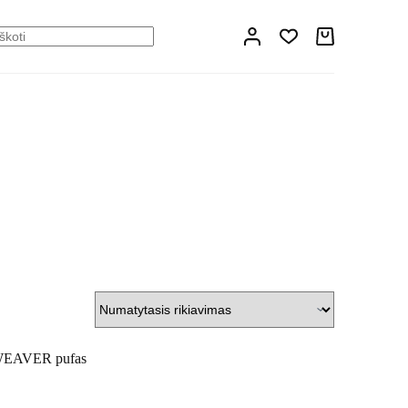
Shopping
o
cart
ults