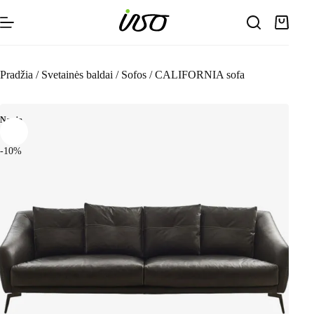
Skip
to
Shoppin
content
cart
Pradžia
/
Svetainės baldai
/
Sofos
/
CALIFORNIA sofa
Nauja
-10%