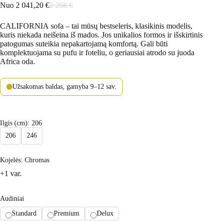
Nuo
2 041,20
€
2 268
€
CALIFORNIA
sofa – tai mūsų bestseleris, klasikinis modelis,
kuris niekada neišeina iš mados. Jos unikalios formos ir išskirtinis
patogumas suteikia nepakartojamą komfortą. Gali būti
komplektuojama su pufu ir foteliu, o geriausiai atrodo su juoda
Africa oda.
Užsakomas baldas, gamyba 9–12 sav.
Ilgis (cm)
: 206
206
246
Kojelės
: Chromas
+1 var.
Audiniai
Standard
Premium
Delux