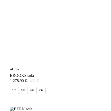
Akcija
BROOKS sofa
1 278,90
€
1 421
€
Original
Current
price
price
162
182
202
232
was:
is:
1
1
421 €.
278,90 €.