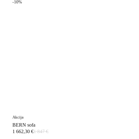
-10%
Akcija
BERN sofa
1 662,30
€
1 847
€
Original
Current