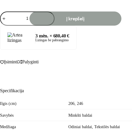
produkto
Į krepšelį
kiekis:
CALIFORNIA
sofa
3
mėn. ×
680,40
€
Lizingas be pabrangimo
Įsiminti
Palyginti
Specifikacija
Ilgis (cm)
206, 246
Savybės
Minkšti baldai
Medžiaga
Odiniai baldai
,
Tekstilės baldai