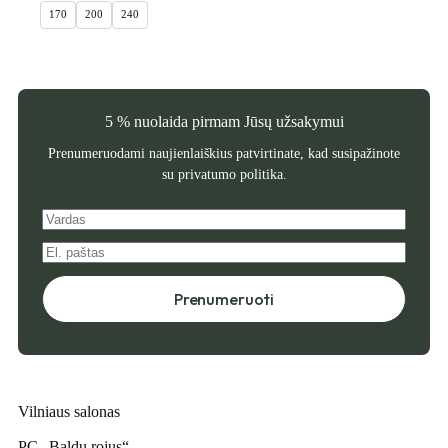
price
price
170
200
240
was:
is:
1
1
847 €.
662,30 €.
5 % nuolaida pirmam Jūsų užsakymui
Prenumeruodami naujienlaiškius patvirtinate, kad susipažinote
su
privatumo politika
.
Prenumeruoti
Vilniaus salonas
PC „Baldų rojus“