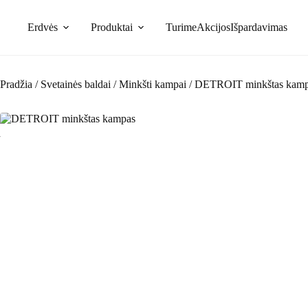
Skip
to
Erdvės
Produktai
Turime
Akcijos
Išpardavimas
content
Pradžia
/
Svetainės baldai
/
Minkšti kampai
/
DETROIT minkštas kam
-10%