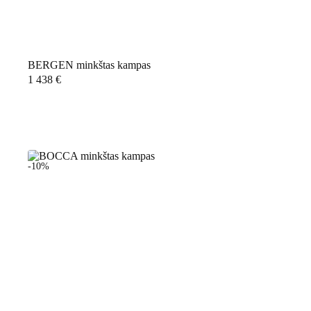
BERGEN minkštas kampas
1 438
€
-10%