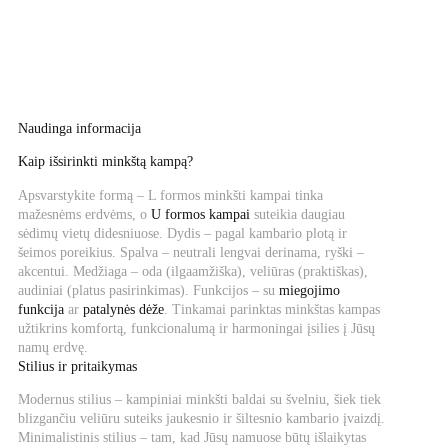
001 €.
700,90 €.
Naudinga informacija
Kaip išsirinkti minkštą kampą?
Apsvarstykite formą – L formos minkšti kampai tinka
mažesnėms erdvėms, o
U formos kampai
suteikia daugiau
sėdimų vietų didesniuose. Dydis – pagal kambario plotą ir
šeimos poreikius. Spalva – neutrali lengvai derinama, ryški –
akcentui. Medžiaga – oda (ilgaamžiška), veliūras (praktiškas),
audiniai (platus pasirinkimas). Funkcijos – su
miegojimo
funkcija
ar
patalynės dėže
. Tinkamai parinktas minkštas kampas
užtikrins komfortą, funkcionalumą ir harmoningai įsilies į Jūsų
namų erdvę.
Stilius ir pritaikymas
Modernus stilius – kampiniai minkšti baldai su švelniu, šiek tiek
blizgančiu veliūru suteiks jaukesnio ir šiltesnio kambario įvaizdį.
Minimalistinis stilius – tam, kad Jūsų namuose būtų išlaikytas