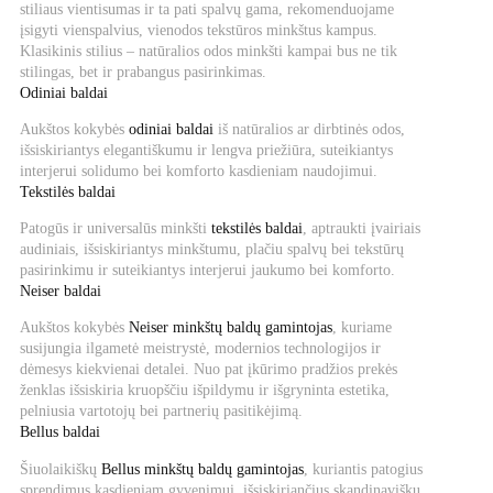
stiliaus vientisumas ir ta pati spalvų gama, rekomenduojame
įsigyti vienspalvius, vienodos tekstūros minkštus kampus.
Klasikinis stilius – natūralios odos minkšti kampai bus ne tik
stilingas, bet ir prabangus pasirinkimas.
Odiniai baldai
Aukštos kokybės
odiniai baldai
iš natūralios ar dirbtinės odos,
išsiskiriantys elegantiškumu ir lengva priežiūra, suteikiantys
interjerui solidumo bei komforto kasdieniam naudojimui.
Tekstilės baldai
Patogūs ir universalūs minkšti
tekstilės baldai
, aptraukti įvairiais
audiniais, išsiskiriantys minkštumu, plačiu spalvų bei tekstūrų
pasirinkimu ir suteikiantys interjerui jaukumo bei komforto.
Neiser baldai
Aukštos kokybės
Neiser minkštų baldų gamintojas
, kuriame
susijungia ilgametė meistrystė, modernios technologijos ir
dėmesys kiekvienai detalei. Nuo pat įkūrimo pradžios prekės
ženklas išsiskiria kruopščiu išpildymu ir išgryninta estetika,
pelniusia vartotojų bei partnerių pasitikėjimą.
Bellus baldai
Šiuolaikiškų
Bellus minkštų baldų gamintojas
, kuriantis patogius
sprendimus kasdieniam gyvenimui, išsiskiriančius skandinavišku