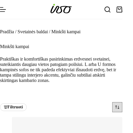
Skip
to
Shoppin
content
cart
Pradžia
/
Svetainės baldai
/
Minkšti kampai
Minkšti kampai
Praktiškas ir komfortiškas pasirinkimas erdvesnei svetainei,
suteikiantis daugiau vietos patogiam poilsiui. L arba U formos
kampinės sofos ne tik padeda efektyviai išnaudoti erdvę, bet ir
tampa stilingu interjero akcentu, galinčiu subtiliai atskirti
skirtingas kambario zonas.
Filtruoti