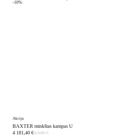
-10%
Akcija
BAXTER minkštas kampas U
4 181,40
€
4 646
€
Original
Current