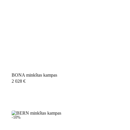
BONA minkštas kampas
2 028
€
-10%