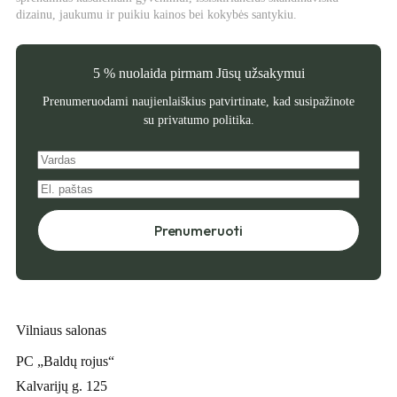
dizainu, jaukumu ir puikiu kainos bei kokybės santykiu.
5 % nuolaida pirmam Jūsų užsakymui
Prenumeruodami naujienlaiškius patvirtinate, kad susipažinote
su
privatumo politika
.
Prenumeruoti
Vilniaus salonas
PC „Baldų rojus“
Kalvarijų g. 125