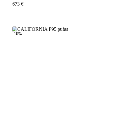
673
€
-10%