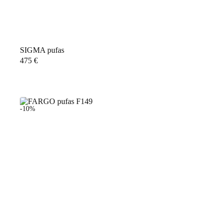
SIGMA pufas
475
€
-10%