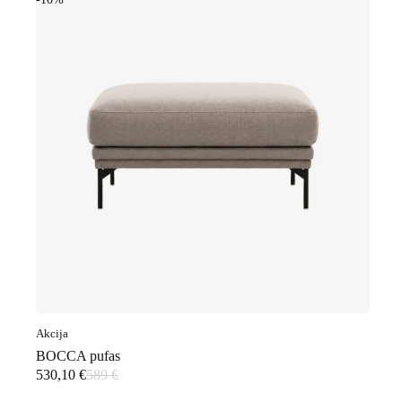
Akcija
BOCCA pufas
530,10
€
589
€
Original
Current
price
price