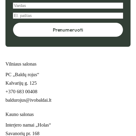
Prenumeruoti
Vilniaus salonas
PC „Baldų rojus“
Kalvarijų g. 125
+370 683 00408
baldurojus@ivobaldai.lt
Kauno salonas
Interjero namai „Holas“
Savanorių pr. 168