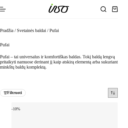
Skip
to
Shoppin
content
cart
Pradžia
/
Svetainės baldai
/
Pufai
Pufai
Pufai – tai universalus ir komfortiškas baldas. Tokį baldą lengvą
pritaikyti namuose derinant jį kaip atskirą elementą arba sukuriant
minkštų baldų komplektą.
Filtruoti
-10%