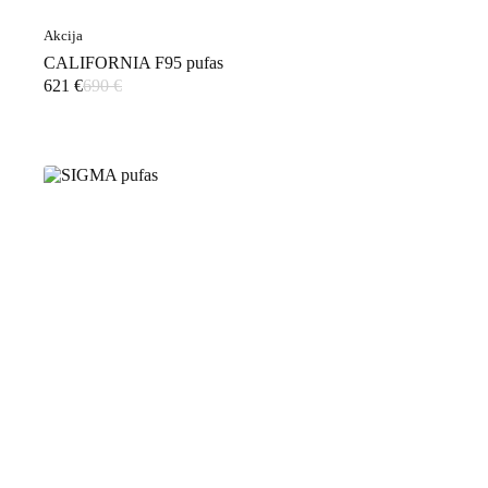
Akcija
CALIFORNIA F95 pufas
621
€
690
€
Original
Current
price
price
was:
is:
690 €.
621 €.