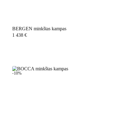
BERGEN minkštas kampas
1 438
€
-10%