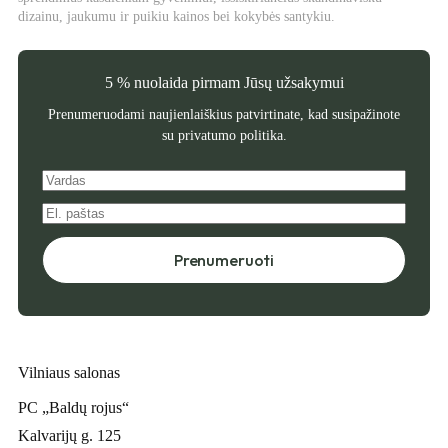
dizainu, jaukumu ir puikiu kainos bei kokybės santykiu.
5 % nuolaida pirmam Jūsų užsakymui
Prenumeruodami naujienlaiškius patvirtinate, kad susipažinote
su
privatumo politika
.
Prenumeruoti
Vilniaus salonas
PC „Baldų rojus“
Kalvarijų g. 125