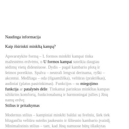
001 €.
700,90 €.
Naudinga informacija
Kaip išsirinkti minkštą kampą?
Apsvarstykite formą – L formos minkšti kampai tinka
mažesnėms erdvėms, o
U formos kampai
suteikia daugiau
sėdimų vietų didesniuose. Dydis – pagal kambario plotą ir
šeimos poreikius. Spalva – neutrali lengvai derinama, ryški –
akcentui. Medžiaga – oda (ilgaamžiška), veliūras (praktiškas),
audiniai (platus pasirinkimas). Funkcijos – su
miegojimo
funkcija
ar
patalynės dėže
. Tinkamai parinktas minkštas kampas
užtikrins komfortą, funkcionalumą ir harmoningai įsilies į Jūsų
namų erdvę.
Stilius ir pritaikymas
Modernus stilius – kampiniai minkšti baldai su švelniu, šiek tiek
blizgančiu veliūru suteiks jaukesnio ir šiltesnio kambario įvaizdį.
Minimalistinis stilius – tam, kad Jūsų namuose būtų išlaikytas