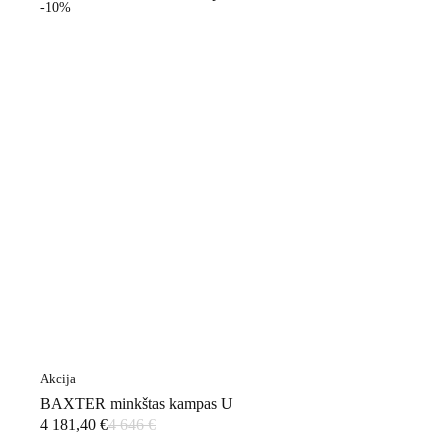
-10%
Akcija
BAXTER minkštas kampas U
4 181,40
€
4 646
€
Original
Current