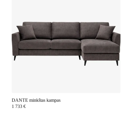
DANTE minkštas kampas
1 733
€