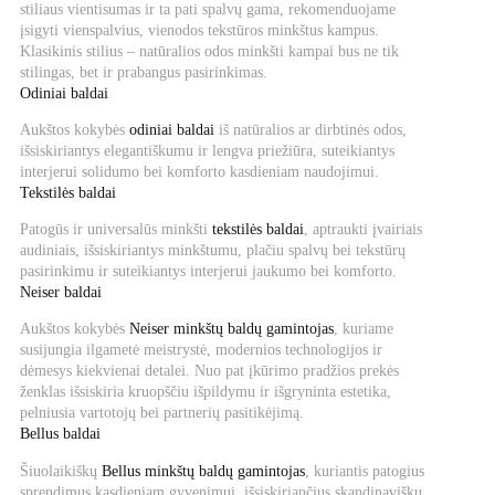
stiliaus vientisumas ir ta pati spalvų gama, rekomenduojame
įsigyti vienspalvius, vienodos tekstūros minkštus kampus.
Klasikinis stilius – natūralios odos minkšti kampai bus ne tik
stilingas, bet ir prabangus pasirinkimas.
Odiniai baldai
Aukštos kokybės
odiniai baldai
iš natūralios ar dirbtinės odos,
išsiskiriantys elegantiškumu ir lengva priežiūra, suteikiantys
interjerui solidumo bei komforto kasdieniam naudojimui.
Tekstilės baldai
Patogūs ir universalūs minkšti
tekstilės baldai
, aptraukti įvairiais
audiniais, išsiskiriantys minkštumu, plačiu spalvų bei tekstūrų
pasirinkimu ir suteikiantys interjerui jaukumo bei komforto.
Neiser baldai
Aukštos kokybės
Neiser minkštų baldų gamintojas
, kuriame
susijungia ilgametė meistrystė, modernios technologijos ir
dėmesys kiekvienai detalei. Nuo pat įkūrimo pradžios prekės
ženklas išsiskiria kruopščiu išpildymu ir išgryninta estetika,
pelniusia vartotojų bei partnerių pasitikėjimą.
Bellus baldai
Šiuolaikiškų
Bellus minkštų baldų gamintojas
, kuriantis patogius
sprendimus kasdieniam gyvenimui, išsiskiriančius skandinavišku