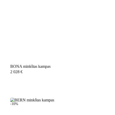
BONA minkštas kampas
2 028
€
-10%