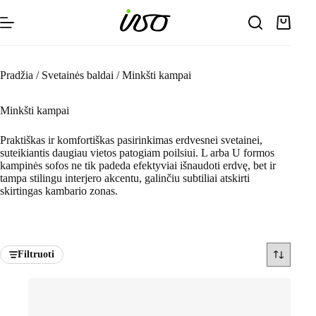
Skip
to
Shoppin
content
cart
Pradžia
/
Svetainės baldai
/
Minkšti kampai
Minkšti kampai
Praktiškas ir komfortiškas pasirinkimas erdvesnei svetainei,
suteikiantis daugiau vietos patogiam poilsiui. L arba U formos
kampinės sofos ne tik padeda efektyviai išnaudoti erdvę, bet ir
tampa stilingu interjero akcentu, galinčiu subtiliai atskirti
skirtingas kambario zonas.
Filtruoti