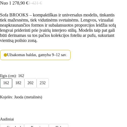
Nuo
1 278,90
€
1 421
€
Sofa BROOKS – kompaktiškas ir universalus modelis, tinkantis
tiek mažesnėms, tiek vidutinėms svetainėms. Lengvos, vizualiai
neapkraunančios formos ir subalansuotos proporcijos leidžia sofą
lengvai priderinti prie įvairių interjero stilių. Modelis taip pat gali
būti derinamas su tos pačios kolekcijos foteliu ar pufu, sukuriant
vientisą poilsio zoną.
Užsakomas baldas, gamyba 9–12 sav.
Ilgis (cm)
: 162
162
182
202
232
Kojelės
: Juoda (metalinės)
Audiniai