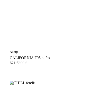
Akcija
CALIFORNIA F95 pufas
621
€
690
€
Original
Current
price
price
was:
is:
690 €.
621 €.