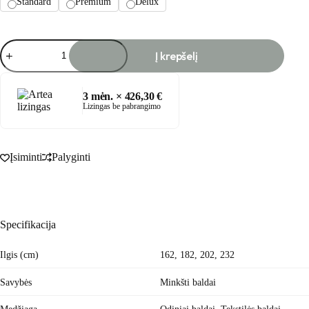
Standard
Premium
Delux
produkto
Į krepšelį
kiekis:
BROOKS
sofa
3
mėn. ×
426,30
€
Lizingas be pabrangimo
Įsiminti
Palyginti
Specifikacija
Ilgis (cm)
162, 182, 202, 232
Savybės
Minkšti baldai