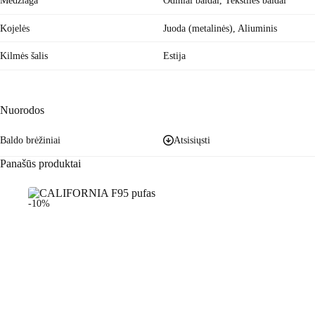
Medžiaga
Odiniai baldai
,
Tekstilės baldai
Kojelės
Juoda (metalinės), Aliuminis
Kilmės šalis
Estija
Nuorodos
Baldo brėžiniai
Atsisiųsti
Panašūs produktai
-10%