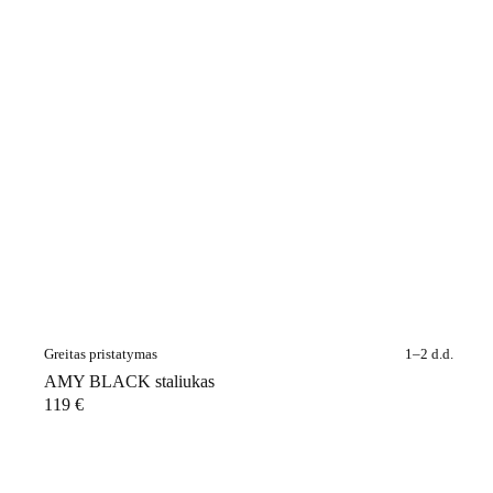
Greitas pristatymas
1–2 d.d.
AMY BLACK staliukas
119
€