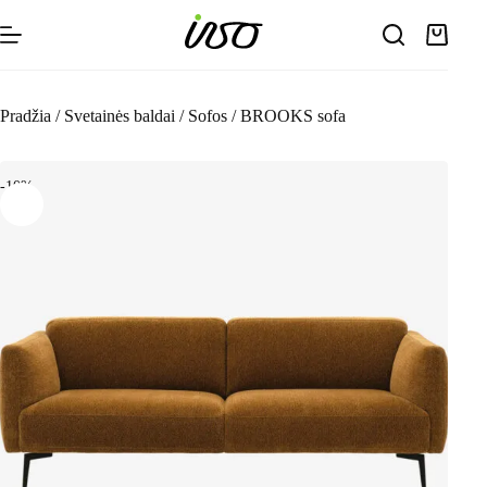
Skip
to
Shoppin
content
cart
Pradžia
/
Svetainės baldai
/
Sofos
/
BROOKS sofa
-10%