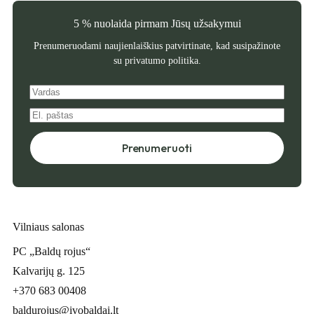
5 % nuolaida pirmam Jūsų užsakymui
Prenumeruodami naujienlaiškius patvirtinate, kad susipažinote
su
privatumo politika
.
Prenumeruoti
Vilniaus salonas
PC „Baldų rojus“
Kalvarijų g. 125
+370 683 00408
baldurojus@ivobaldai.lt