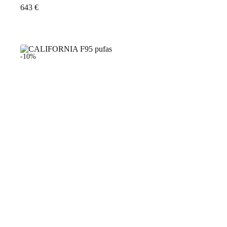
643
€
-10%