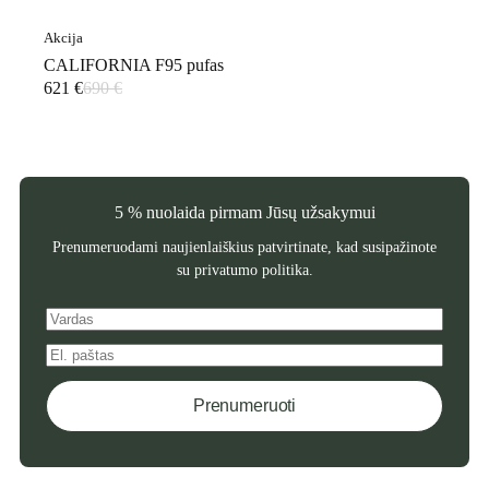
Akcija
CALIFORNIA F95 pufas
621
€
690
€
Original
Current
price
price
was:
is:
690 €.
621 €.
5 % nuolaida pirmam Jūsų užsakymui
Prenumeruodami naujienlaiškius patvirtinate, kad susipažinote
su
privatumo politika
.
Prenumeruoti