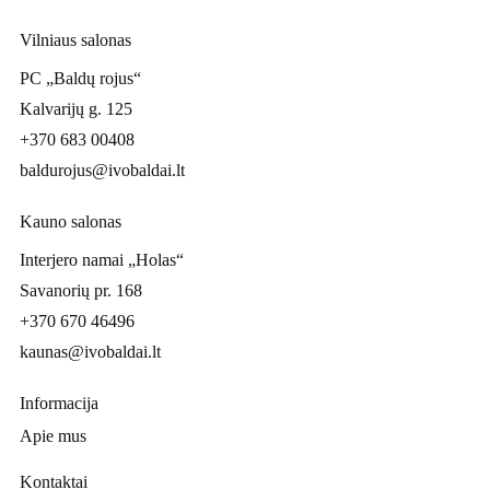
Vilniaus salonas
PC „Baldų rojus“
Kalvarijų g. 125
+370 683 00408
baldurojus@ivobaldai.lt
Kauno salonas
Interjero namai „Holas“
Savanorių pr. 168
+370 670 46496
kaunas@ivobaldai.lt
Informacija
Apie mus
Kontaktai