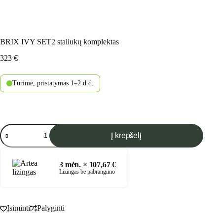
BRIX IVY SET2 staliukų komplektas
323
€
Turime, pristatymas 1–2 d.d.
produkto
Į krepšelį
kiekis:
BRIX
IVY
SET2
3
mėn. ×
107,67
€
staliukų
Lizingas be pabrangimo
komplektas
Įsiminti
Palyginti