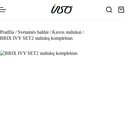
Skip
to
Shoppin
content
cart
Pradžia
/
Svetainės baldai
/
Kavos staliukai
/
BRIX IVY SET2 staliukų komplektas