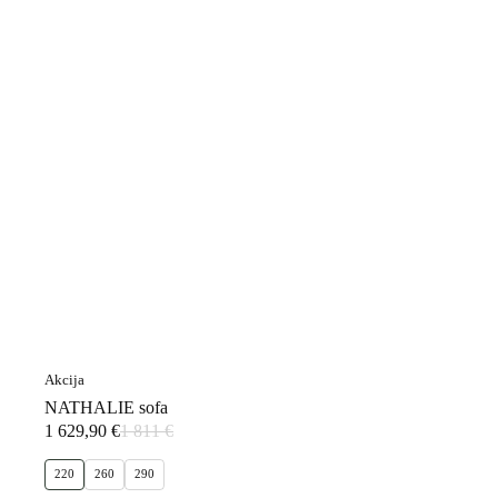
Akcija
NATHALIE sofa
1 629,90
€
1 811
€
Original
Current
price
price
220
260
290
was:
is: