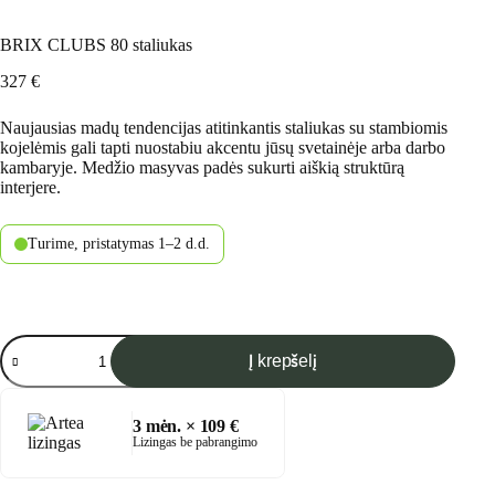
BRIX CLUBS 80 staliukas
327
€
Naujausias madų tendencijas atitinkantis staliukas su stambiomis
kojelėmis gali tapti nuostabiu akcentu jūsų svetainėje arba darbo
kambaryje. Medžio masyvas padės sukurti aiškią struktūrą
interjere.
Turime, pristatymas 1–2 d.d.
produkto
Į krepšelį
kiekis:
BRIX
CLUBS
80
3
mėn. ×
109
€
staliukas
Lizingas be pabrangimo