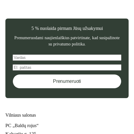
5 % nuolaida pirmam Jūsų užsakymui
Prenumeruodami naujienlaiškius patvirtinate, kad susipažinote
su
privatumo politika
.
Prenumeruoti
Vilniaus salonas
PC „Baldų rojus“
Kalvarijų g. 125