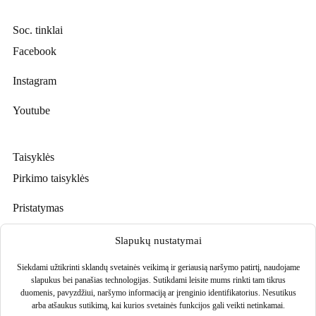
Soc. tinklai
Facebook
Instagram
Youtube
Taisyklės
Pirkimo taisyklės
Pristatymas
Prekių grąžinimas
Slapukų nustatymai
Privatumo politika
Siekdami užtikrinti sklandų svetainės veikimą ir geriausią naršymo patirtį, naudojame
slapukus bei panašias technologijas. Sutikdami leisite mums rinkti tam tikrus
duomenis, pavyzdžiui, naršymo informaciją ar įrenginio identifikatorius. Nesutikus
arba atšaukus sutikimą, kai kurios svetainės funkcijos gali veikti netinkamai.