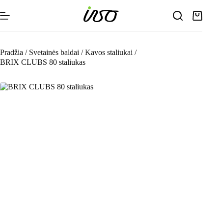
Skip
to
Shoppin
content
cart
Pradžia
/
Svetainės baldai
/
Kavos staliukai
/
BRIX CLUBS 80 staliukas