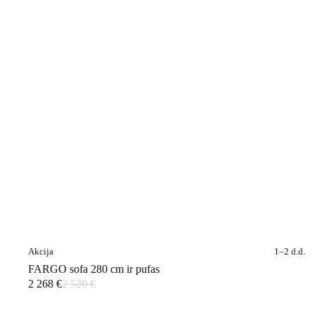
Akcija
1–2 d.d.
FARGO sofa 280 cm ir pufas
2 268
€
2 520
€
Original
Current
price
price
was:
is: