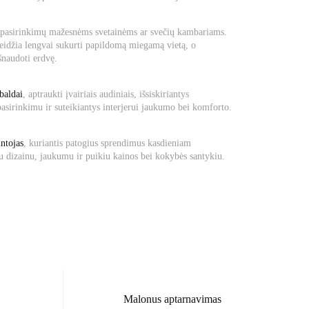
ų pasirinkimų mažesnėms svetainėms ar svečių kambariams.
džia lengvai sukurti papildomą miegamą vietą, o
šnaudoti erdvę.
 baldai
, aptraukti įvairiais audiniais, išsiskiriantys
asirinkimu ir suteikiantys interjerui jaukumo bei komforto.
ntojas
, kuriantis patogius sprendimus kasdieniam
u dizainu, jaukumu ir puikiu kainos bei kokybės santykiu.
Malonus aptarnavimas