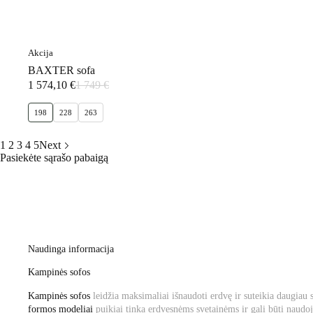
Akcija
BAXTER sofa
1 574,10
€
1 749
€
Original
Current
price
price
198
228
263
was:
is:
1
1
749 €.
574,10 €.
1
2
3
4
5
Next
Pasiekėte sąrašo pabaigą
Naudinga informacija
Kampinės sofos
Kampinės sofos
leidžia maksimaliai išnaudoti erdvę ir suteikia daugiau
formos modeliai
puikiai tinka erdvesnėms svetainėms ir gali būti naudo