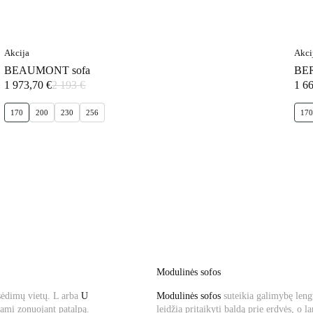
Akcija
Akci
BEAUMONT sofa
BER
1 973,70
€
2 193
€
1 6
Original
Current
price
price
170
200
230
256
170
was:
is:
2
1
193 €.
973,70 €.
Modulinės sofos
 sėdimų vietų. L arba
U
Modulinės sofos
suteikia galimybę lengv
jami zonuojant patalpą.
leidžia pritaikyti baldą prie erdvės, o