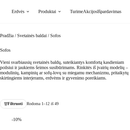
Skip
to
Erdvės
Produktai
Turime
Akcijos
Išpardavimas
content
Pradžia
/
Svetainės baldai
/
Sofos
Sofos
Vieni svarbiausių svetainės baldų, suteikiantys komfortą kasdieniam
poilsiui ir jaukiems šeimos susibūrimams. Rinkitės iš įvairių modelių –
modulinių, kampinių ar sofų-lovų su miegamu mechanizmu, pritaikytų
skirtingiems interjerams, erdvėms ir gyvenimo poreikiams.
Filtruoti
Rodoma 1–12 iš 49
-10%