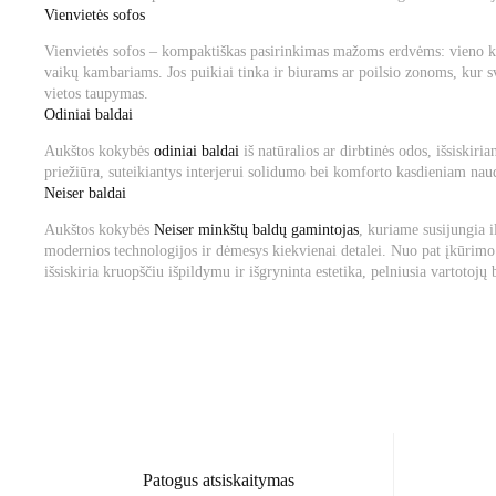
Vienvietės sofos
Vienvietės sofos – kompaktiškas pasirinkimas mažoms erdvėms: vieno k
vaikų kambariams. Jos puikiai tinka ir biurams ar poilsio zonoms, kur 
vietos taupymas.
Odiniai baldai
Aukštos kokybės
odiniai baldai
iš natūralios ar dirbtinės odos, išsiskiri
priežiūra, suteikiantys interjerui solidumo bei komforto kasdieniam nau
Neiser baldai
Aukštos kokybės
Neiser minkštų baldų gamintojas
, kuriame susijungia 
modernios technologijos ir dėmesys kiekvienai detalei. Nuo pat įkūrimo
išsiskiria kruopščiu išpildymu ir išgryninta estetika, pelniusia vartotojų 
Patogus atsiskaitymas