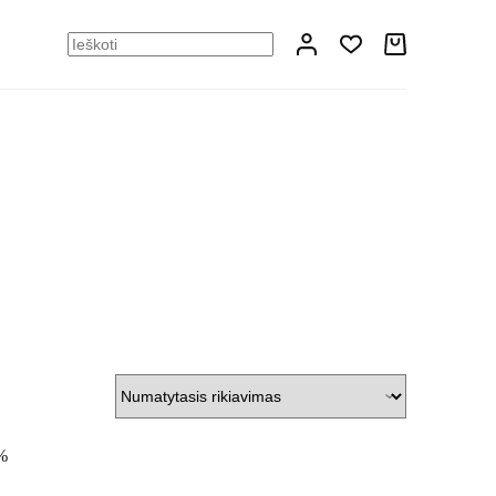
Shopping
No
cart
results
%