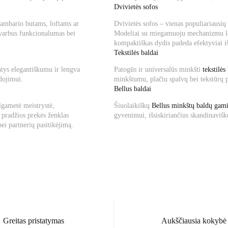
Dvivietės sofos
ambario butams, loftams ar
Dvivietės sofos – vienas populiariausi
svarbus funkcionalumas bei
Modeliai su miegamuoju mechanizmu lei
kompaktiškas dydis padeda efektyviai i
Tekstilės baldai
antys elegantiškumu ir lengva
Patogūs ir universalūs minkšti
tekstilės
dojimui.
minkštumu, plačiu spalvų bei tekstūrų p
Bellus baldai
ilgametė meistrystė,
Šiuolaikiškų
Bellus minkštų baldų gami
 pradžios prekės ženklas
gyvenimui, išsiskiriančius skandinavišk
bei partnerių pasitikėjimą.
Greitas pristatymas
Aukščiausia kokybė