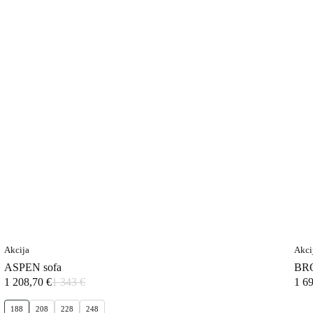
Akcija
Akci
ASPEN sofa
BRO
1 208,70
€
1 343
€
1 6
Original
Current
price
price
188
208
228
248
was:
is: