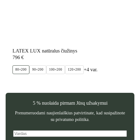
LATEX LUX natūralus čiužinys
796
€
+4 var.
80×200
90×200
100×200
120×200
5 % nuolaida pirmam Jūsų užsakymui
Prenumeruodami naujienlaiškius patvirtinate, kad susipažinote
su
privatumo politika
.