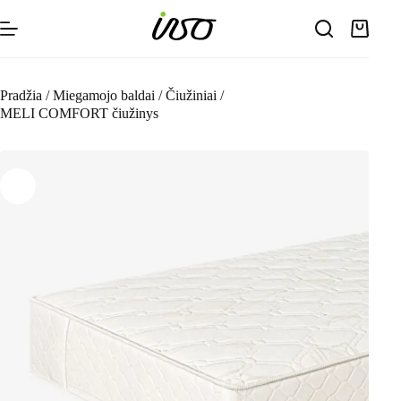
Skip
to
Shoppin
content
cart
Pradžia
/
Miegamojo baldai
/
Čiužiniai
/
MELI COMFORT čiužinys