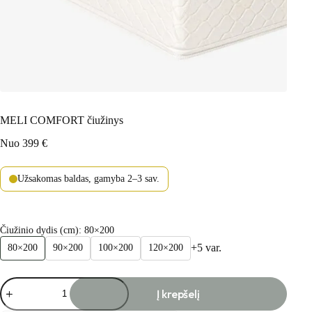
MELI COMFORT čiužinys
Nuo
399
€
Užsakomas baldas, gamyba 2–3 sav.
Čiužinio dydis (cm)
: 80×200
+5 var.
80×200
90×200
100×200
120×200
produkto
Į krepšelį
kiekis:
MELI