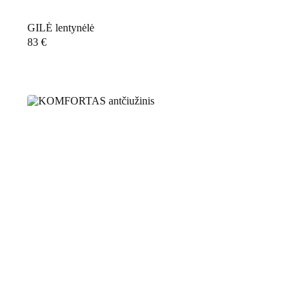
GILĖ lentynėlė
83
€