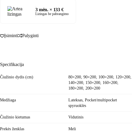
COMFORT
čiužinys
3
mėn. ×
133
€
Lizingas be pabrangimo
Įsiminti
Palyginti
Specifikacija
Čiužinio dydis (cm)
80×200, 90×200, 100×200, 120×200,
140×200, 150×200, 160×200,
180×200, 200×200
Medžiaga
Lateksas
,
Pocket/multipocket
spyruoklės
Čiužinio kietumas
Vidutinis
Prekės ženklas
Meli