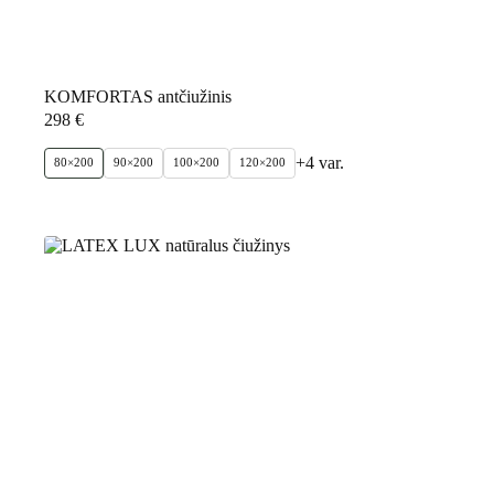
KOMFORTAS antčiužinis
298
€
+4 var.
80×200
90×200
100×200
120×200