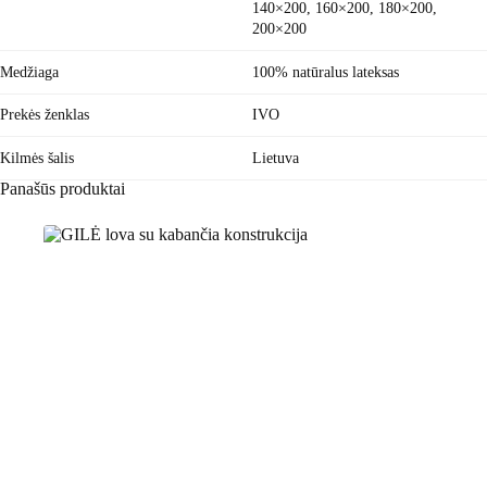
140×200, 160×200, 180×200,
200×200
Medžiaga
100% natūralus lateksas
Prekės ženklas
IVO
Kilmės šalis
Lietuva
Panašūs produktai