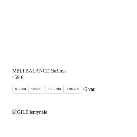
MELI BALANCE čiužinys
459
€
+5 var.
80×200
90×200
100×200
120×200