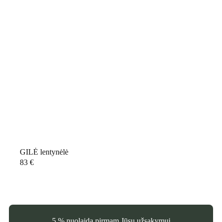
GILĖ lentynėlė
83
€
5 % nuolaida pirmam Jūsų užsakymui