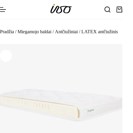
Skip
to
Shoppin
content
cart
Pradžia
/
Miegamojo baldai
/
Antčiužiniai
/
LATEX antčiužinis