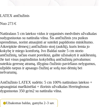
LATEX antčiužinis
Nuo
273
€
Natūralaus 5 cm latekso vidus ir organinės medvilnės užvalkalas
sudygsniuotas su natūralia vilna. Šis antčiužinis yra puikus
sprendimas, norint atnaujinti ar suteikti papildomo minkštumo.
Atkreipkite dėmesį į antčiužinio storį (aukštį), kuris lemia jo
kokybę ir miego komfortą. Ivo Baldai rasite 5 cm storio
antčiužinių, tačiau esant poreikiui, galite užsisakyti ir aukštesnių.
Jie turi visus pagrindinius kokybiškų antčiužinių privalumus:
suteikia geresnę atramą, išlygina čiužinio paviršiaus nelygumus,
užpildo tarpus ir apsaugo čiužinį ar sofą nuo dėmių bei
nešvarumų.
Antčiužinio LATEX sudėtis: 5 cm 100% natūralaus latekso +
apsauginiai marškinėliai + išorinis užvalkalas Herringbonas
dygsniuotas 350 gr/m2 su natūralia vilna.
Užsakomas baldas, gamyba 2–3 sav.