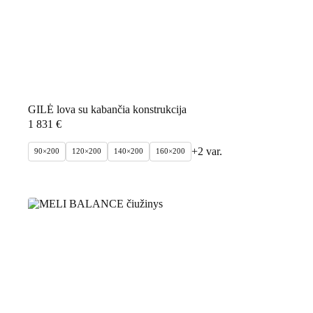
GILĖ lova su kabančia konstrukcija
1 831
€
+2 var.
90×200
120×200
140×200
160×200