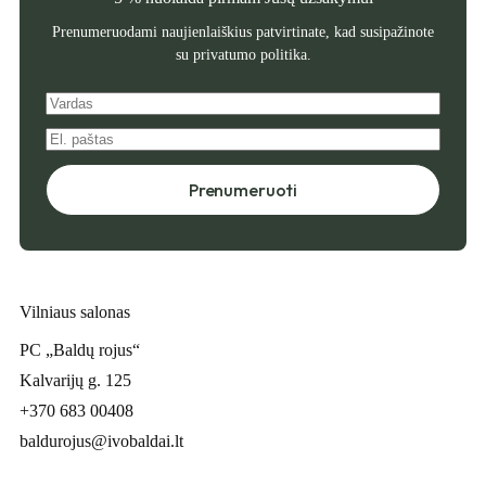
Prenumeruodami naujienlaiškius patvirtinate, kad susipažinote
su
privatumo politika
.
Prenumeruoti
Vilniaus salonas
PC „Baldų rojus“
Kalvarijų g. 125
+370 683 00408
baldurojus@ivobaldai.lt