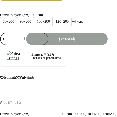
Čiužinio dydis (cm)
: 80×200
+4 var.
80×200
90×200
100×200
120×200
produkto
Į krepšelį
kiekis:
LATEX
antčiužinis
3
mėn. ×
91
€
Lizingas be pabrangimo
Įsiminti
Palyginti
Specifikacija
Čiužinio dydis (cm)
80×200, 90×200, 100×200, 120×200,