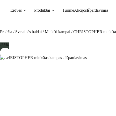
Skip
to
Erdvės
Produktai
Turime
Akcijos
Išpardavimas
content
Pradžia
/
Svetainės baldai
/
Minkšti kampai
/
CHRISTOPHER minkštas
-25%