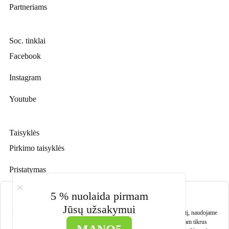
Partneriams
Soc. tinklai
Facebook
Instagram
Youtube
Taisyklės
Pirkimo taisyklės
Pristatymas
Prekių grąžinimas
Slapukų nustatymai
5 % nuolaida pirmam
Jūsų užsakymui
Privatumo politika
Siekdami užtikrinti sklandų svetainės veikimą ir geriausią naršymo patirtį, naudojame
slapukus bei panašias technologijas. Sutikdami leisite mums rinkti tam tikrus