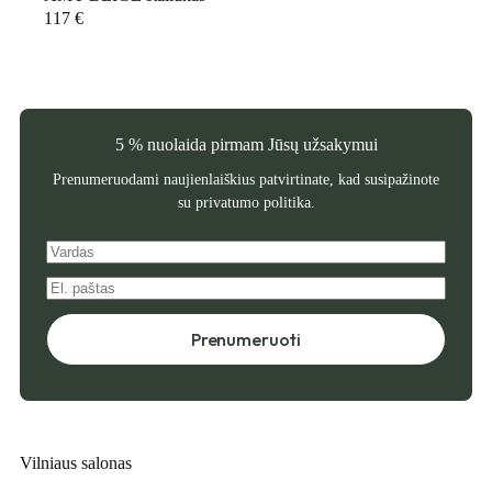
117
€
5 % nuolaida pirmam Jūsų užsakymui
Prenumeruodami naujienlaiškius patvirtinate, kad susipažinote
su
privatumo politika
.
Prenumeruoti
Vilniaus salonas