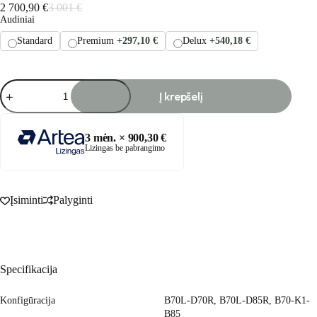
2 700,90
€
3 001
€
Original
Current
Audiniai
price
price
was:
is:
Standard
Premium
+297,10 €
Delux
+540,18 €
3
2
001 €.
700,90 €.
produkto
Į krepšelį
kiekis:
BERN
minkštas
kampas
3
mėn. ×
900,30 €
Lizingas be pabrangimo
Įsiminti
Palyginti
Specifikacija
Konfigūracija
B70L-D70R, B70L-D85R, B70-K1-
B85