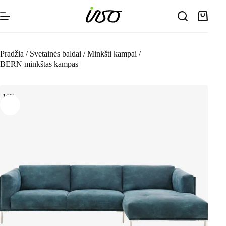
Skip
to
Shoppin
content
cart
Pradžia
/
Svetainės baldai
/
Minkšti kampai
/
BERN minkštas kampas
-10%