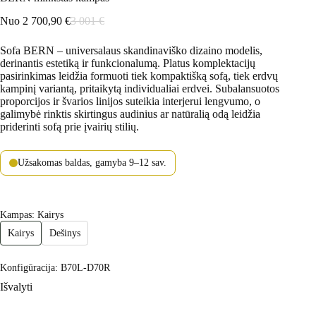
Nuo
2 700,90
€
3 001
€
Sofa BERN – universalaus skandinaviško dizaino modelis,
derinantis estetiką ir funkcionalumą. Platus komplektacijų
pasirinkimas leidžia formuoti tiek kompaktišką sofą, tiek erdvų
kampinį variantą, pritaikytą individualiai erdvei. Subalansuotos
proporcijos ir švarios linijos suteikia interjerui lengvumo, o
galimybė rinktis skirtingus audinius ar natūralią odą leidžia
priderinti sofą prie įvairių stilių.
Užsakomas baldas, gamyba 9–12 sav.
Kampas
: Kairys
Kairys
Dešinys
Konfigūracija
: B70L-D70R
Išvalyti