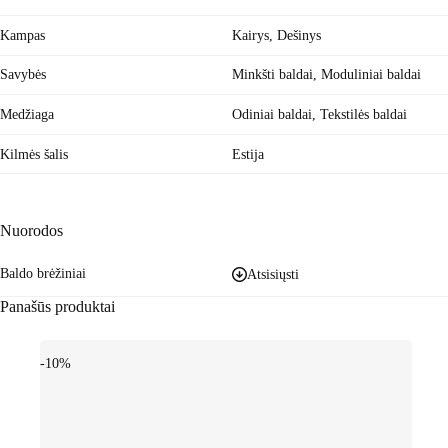
Kampas
Kairys, Dešinys
Savybės
Minkšti baldai
,
Moduliniai baldai
Medžiaga
Odiniai baldai
,
Tekstilės baldai
Kilmės šalis
Estija
Nuorodos
Baldo brėžiniai
Atsisiųsti
Panašūs produktai
-10%