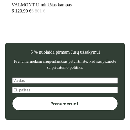
VALMONT U minkštas kampas
6 120,90
€
6 801
€
Original
Current
price
price
was:
is:
6
6
801 €.
120,90 €.
5 % nuolaida pirmam Jūsų užsakymui
Prenumeruodami naujienlaiškius patvirtinate, kad susipažinote
su
privatumo politika
.
Prenumeruoti