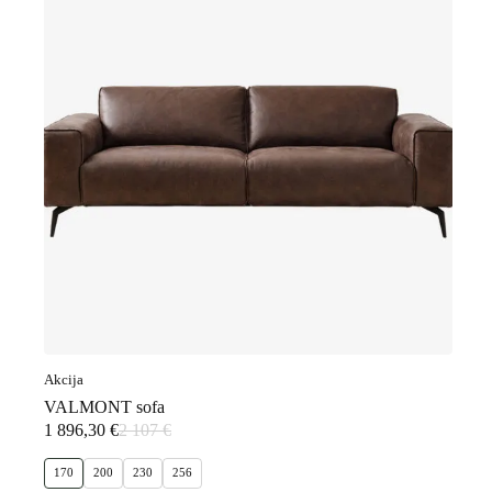
Akcija
VALMONT sofa
1 896,30
€
2 107
€
Original
Current
price
price
170
200
230
256
was:
is: