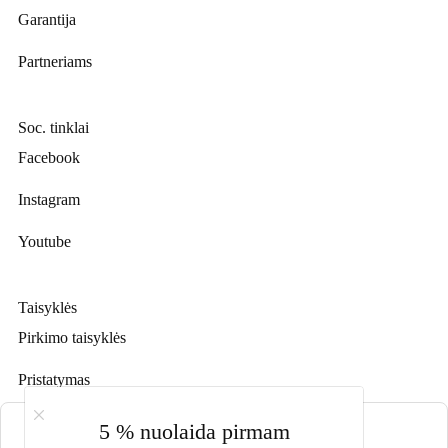
Garantija
Partneriams
Soc. tinklai
Facebook
Instagram
Youtube
Taisyklės
Pirkimo taisyklės
Pristatymas
Prekių grąžinimas
Slapukų nustatymai
5 % nuolaida pirmam