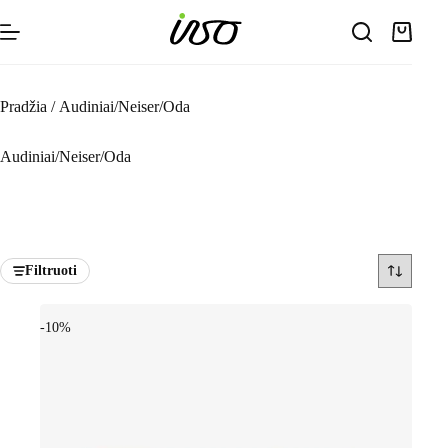
Skip
to
Shoppin
content
cart
Pradžia
/
Audiniai/Neiser/Oda
Audiniai/Neiser/Oda
Filtruoti
-10%