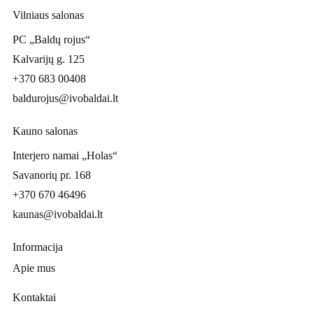
Vilniaus salonas
PC „Baldų rojus“
Kalvarijų g. 125
+370 683 00408
baldurojus@ivobaldai.lt
Kauno salonas
Interjero namai „Holas“
Savanorių pr. 168
+370 670 46496
kaunas@ivobaldai.lt
Informacija
Apie mus
Kontaktai