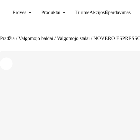
Skip
to
Erdvės
Produktai
Turime
Akcijos
Išpardavimas
content
Pradžia
/
Valgomojo baldai
/
Valgomojo stalai
/
NOVERO ESPRESSO s