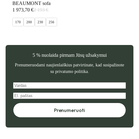
BEAUMONT sofa
1 973,70
€
2 193
€
Original
Current
price
price
170
200
230
256
was:
is:
2
1
193 €.
973,70 €.
5 % nuolaida pirmam Jūsų užsakymui
Prenumeruodami naujienlaiškius patvirtinate, kad susipažinote
su
privatumo politika
.
Prenumeruoti