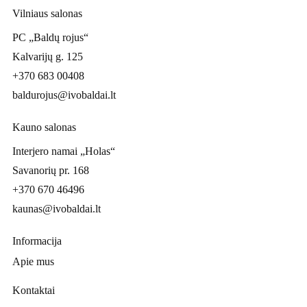
Vilniaus salonas
PC „Baldų rojus“
Kalvarijų g. 125
+370 683 00408
baldurojus@ivobaldai.lt
Kauno salonas
Interjero namai „Holas“
Savanorių pr. 168
+370 670 46496
kaunas@ivobaldai.lt
Informacija
Apie mus
Kontaktai