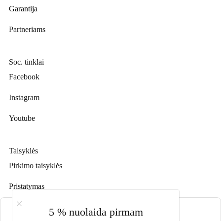
Garantija
Partneriams
Soc. tinklai
Facebook
Instagram
Youtube
Taisyklės
Pirkimo taisyklės
Pristatymas
Prekių grąžinimas
Slapukų nustatymai
5 % nuolaida pirmam