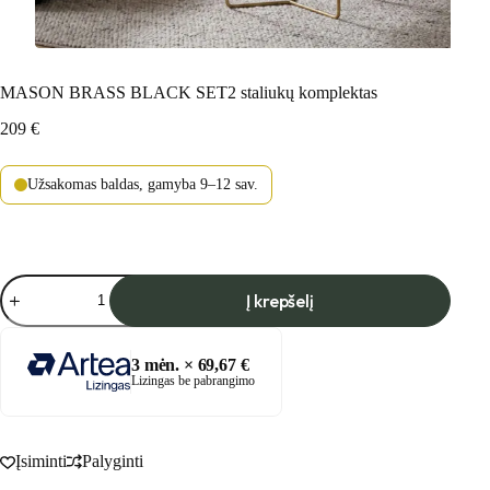
MASON BRASS BLACK SET2 staliukų komplektas
209
€
Užsakomas baldas, gamyba 9–12 sav.
produkto
Į krepšelį
kiekis:
MASON
BRASS
BLACK
3
mėn. ×
69,67
€
SET2
Lizingas be pabrangimo
staliukų
komplektas
Įsiminti
Palyginti