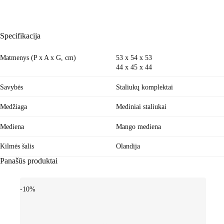
Specifikacija
Matmenys (P x A x G, cm)
53 x 54 x 53
44 x 45 x 44
Savybės
Staliukų komplektai
Medžiaga
Mediniai staliukai
Mediena
Mango mediena
Kilmės šalis
Olandija
Panašūs produktai
-10%