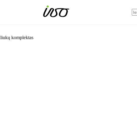
N
res
ukų komplektas