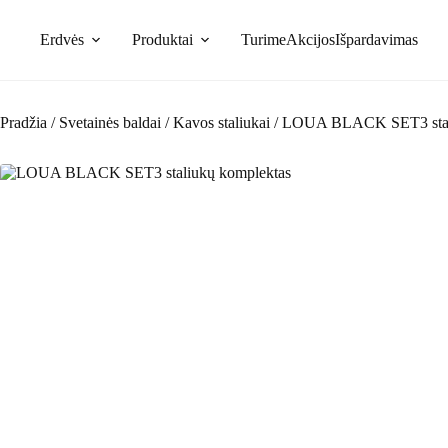
Skip
to
Erdvės
Produktai
Turime
Akcijos
Išpardavimas
content
Pradžia
/
Svetainės baldai
/
Kavos staliukai
/
LOUA BLACK SET3 stali