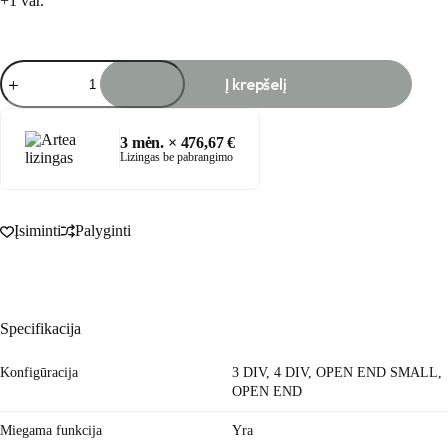
+1 var.
produkto
Į krepšelį
kiekis:
LAURA
minkštas
kampas
3
mėn. ×
476,67
€
Lizingas be pabrangimo
Įsiminti
Palyginti
Specifikacija
Konfigūracija
3 DIV, 4 DIV, OPEN END SMALL,
OPEN END
Miegama funkcija
Yra