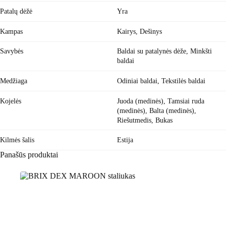
Patalų dėžė
Yra
Kampas
Kairys, Dešinys
Savybės
Baldai su patalynės dėže
,
Minkšti
baldai
Medžiaga
Odiniai baldai
,
Tekstilės baldai
Kojelės
Juoda (medinės), Tamsiai ruda
(medinės), Balta (medinės),
Riešutmedis, Bukas
Kilmės šalis
Estija
Panašūs produktai