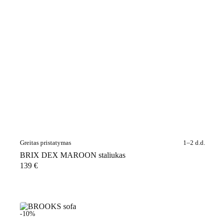
Greitas pristatymas
1–2 d.d.
BRIX DEX MAROON staliukas
139
€
-10%