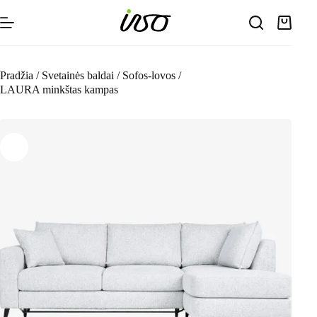
Skip
to
Shoppin
content
cart
Pradžia
/
Svetainės baldai
/
Sofos-lovos
/
LAURA minkštas kampas