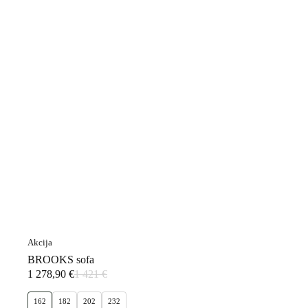
Akcija
BROOKS sofa
1 278,90
€
1 421
€
Original
Current
price
price
162
182
202
232
was:
is: