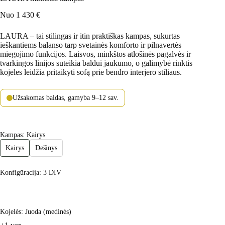
Nuo
1 430
€
LAURA – tai stilingas ir itin praktiškas kampas, sukurtas
ieškantiems balanso tarp svetainės komforto ir pilnavertės
miegojimo funkcijos. Laisvos, minkštos atlošinės pagalvės ir
tvarkingos linijos suteikia baldui jaukumo, o galimybė rinktis
kojeles leidžia pritaikyti sofą prie bendro interjero stiliaus.
Užsakomas baldas, gamyba 9–12 sav.
Kampas
: Kairys
Kairys
Dešinys
Konfigūracija
: 3 DIV
Kojelės
: Juoda (medinės)