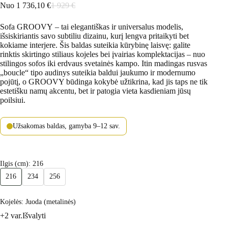
Nuo
1 736,10
€
1 929
€
Sofa
GROOVY
– tai elegantiškas ir universalus modelis,
išsiskiriantis savo subtiliu dizainu, kurį lengva pritaikyti bet
kokiame interjere. Šis baldas suteikia kūrybinę laisvę: galite
rinktis skirtingo stiliaus kojeles bei įvairias komplektacijas – nuo
stilingos sofos iki erdvaus svetainės kampo. Itin madingas rusvas
„boucle“ tipo audinys suteikia baldui jaukumo ir modernumo
pojūtį, o GROOVY būdinga kokybė užtikrina, kad jis taps ne tik
estetišku namų akcentu, bet ir patogia vieta kasdieniam jūsų
poilsiui.
Užsakomas baldas, gamyba 9–12 sav.
Ilgis (cm)
: 216
216
234
256
Kojelės
: Juoda (metalinės)
+2 var.
Išvalyti