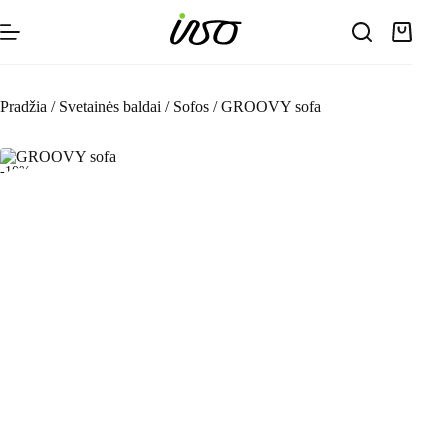
Skip
to
Shoppin
content
cart
Pradžia
/
Svetainės baldai
/
Sofos
/
GROOVY sofa
-10%