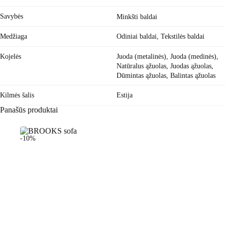
Savybės
Minkšti baldai
Medžiaga
Odiniai baldai
,
Tekstilės baldai
Kojelės
Juoda (metalinės), Juoda (medinės),
Natūralus ąžuolas, Juodas ąžuolas,
Dūmintas ąžuolas, Balintas ąžuolas
Kilmės šalis
Estija
Panašūs produktai
-10%