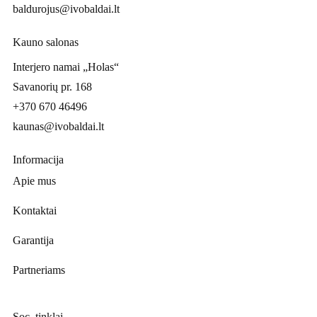
baldurojus@ivobaldai.lt
Kauno salonas
Interjero namai „Holas“
Savanorių pr. 168
+370 670 46496
kaunas@ivobaldai.lt
Informacija
Apie mus
Kontaktai
Garantija
Partneriams
Soc. tinklai