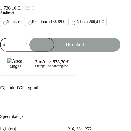
1 736,10
€
1 929
€
Original
Current
Audiniai
price
price
was:
is:
Standard
Premium
+138,89 €
Delux
+260,41 €
1
1
929 €.
736,10 €.
produkto
Į krepšelį
kiekis:
GROOVY
sofa
3
mėn. ×
578,70 €
Lizingas be pabrangimo
Įsiminti
Palyginti
Specifikacija
Ilgis (cm)
216, 234, 256