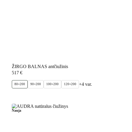
ŽIRGO BALNAS antčiužinis
517
€
+4 var.
80×200
90×200
100×200
120×200
Nauja