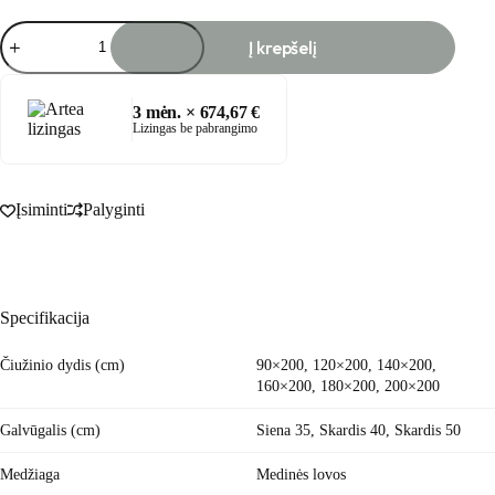
produkto
Į krepšelį
kiekis:
GILĖ
lova
su
3
mėn. ×
674,67
€
įgilinta
Lizingas be pabrangimo
patalynės
dėže
Įsiminti
Palyginti
Specifikacija
Čiužinio dydis (cm)
90×200, 120×200, 140×200,
160×200, 180×200, 200×200
Galvūgalis (cm)
Siena 35, Skardis 40, Skardis 50
Medžiaga
Medinės lovos