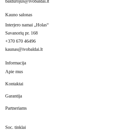
baldurojus@ivobaldai.lt
Kauno salonas
Interjero namai „Holas“
Savanorių pr. 168
+370 670 46496
kaunas@ivobaldai.lt
Informacija
Apie mus
Kontaktai
Garantija
Partneriams
Soc. tinklai