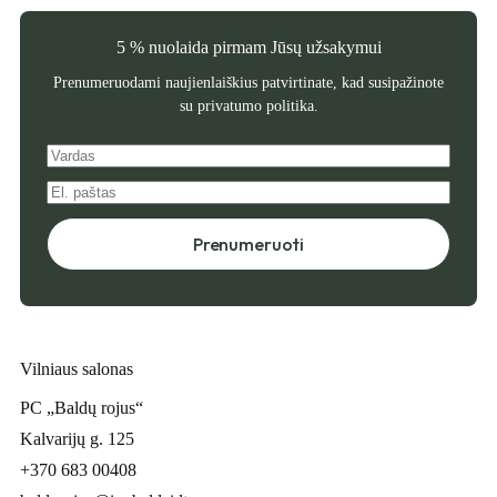
5 % nuolaida pirmam Jūsų užsakymui
Prenumeruodami naujienlaiškius patvirtinate, kad susipažinote
su
privatumo politika
.
Prenumeruoti
Vilniaus salonas
PC „Baldų rojus“
Kalvarijų g. 125
+370 683 00408