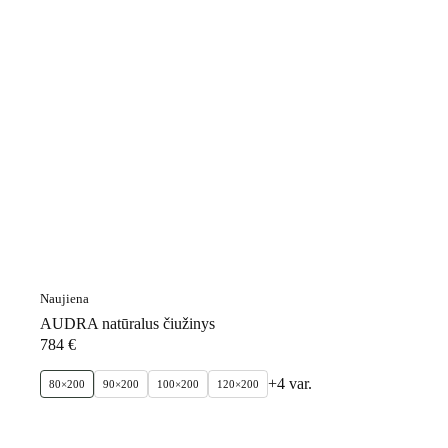
Naujiena
AUDRA natūralus čiužinys
784
€
+4 var.
80×200
90×200
100×200
120×200