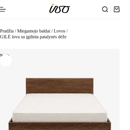
Skip
to
Shoppin
content
cart
Pradžia
/
Miegamojo baldai
/
Lovos
/
GILĖ lova su įgilinta patalynės dėže
Nauja