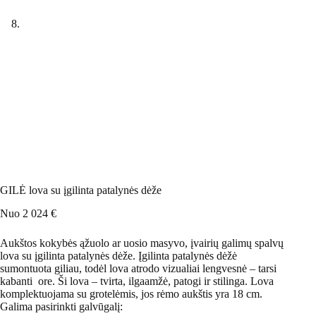
GILĖ lova su įgilinta patalynės dėže
Nuo
2 024
€
Aukštos kokybės ąžuolo ar uosio masyvo, įvairių galimų spalvų
lova su įgilinta patalynės dėže.
Įgilinta patalynės dėžė
sumontuota giliau, todėl lova atrodo vizualiai lengvesnė – tarsi
kabanti ore
. Ši lova – tvirta, ilgaamžė, patogi ir stilinga. Lova
komplektuojama su grotelėmis, jos rėmo aukštis yra 18 cm.
Galima pasirinkti galvūgalį: