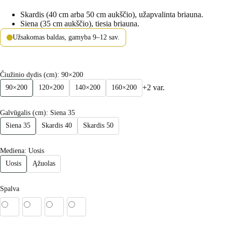
Skardis (40 cm arba 50 cm aukščio), užapvalinta briauna.
Siena (35 cm aukščio), tiesia briauna.
Užsakomas baldas, gamyba 9–12 sav.
Čiužinio dydis (cm)
: 90×200
+2 var.
90×200
120×200
140×200
160×200
Galvūgalis (cm)
: Siena 35
Siena 35
Skardis 40
Skardis 50
Mediena
: Uosis
Uosis
Ąžuolas
Spalva