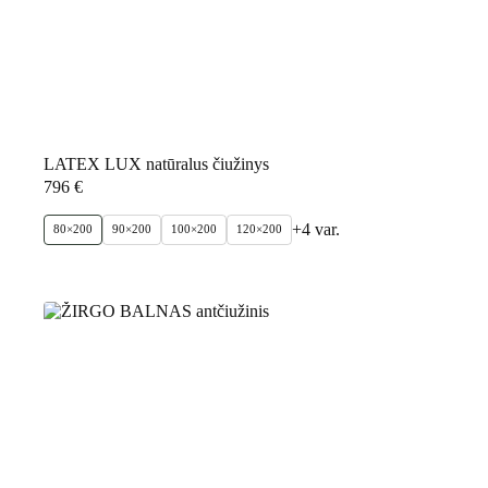
LATEX LUX natūralus čiužinys
796
€
+4 var.
80×200
90×200
100×200
120×200