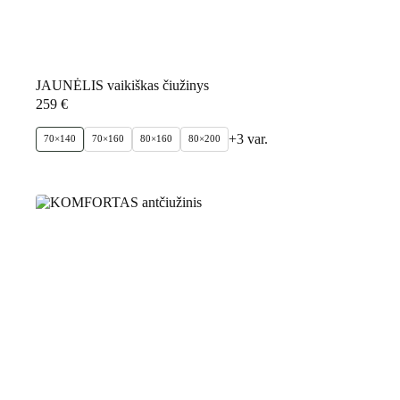
JAUNĖLIS vaikiškas čiužinys
259
€
+3 var.
70×140
70×160
80×160
80×200