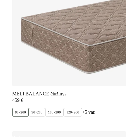
MELI BALANCE čiužinys
459
€
+5 var.
80×200
90×200
100×200
120×200