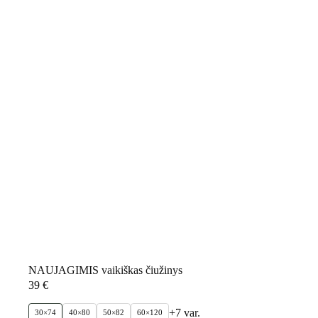
NAUJAGIMIS vaikiškas čiužinys
39
€
+7 var.
30×74
40×80
50×82
60×120