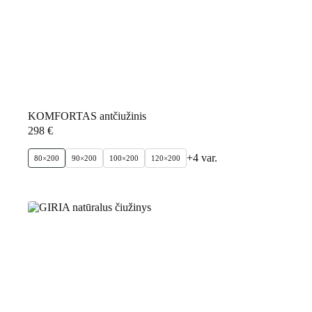
KOMFORTAS antčiužinis
298
€
+4 var.
80×200
90×200
100×200
120×200