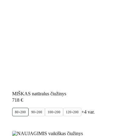
MIŠKAS natūralus čiužinys
718
€
+4 var.
80×200
90×200
100×200
120×200