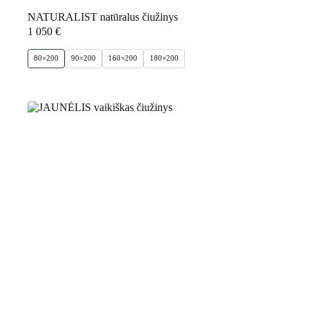
NATURALIST natūralus čiužinys
1 050
€
80×200
90×200
160×200
180×200