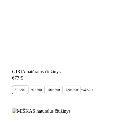
GIRIA natūralus čiužinys
677
€
+4 var.
80×200
90×200
100×200
120×200