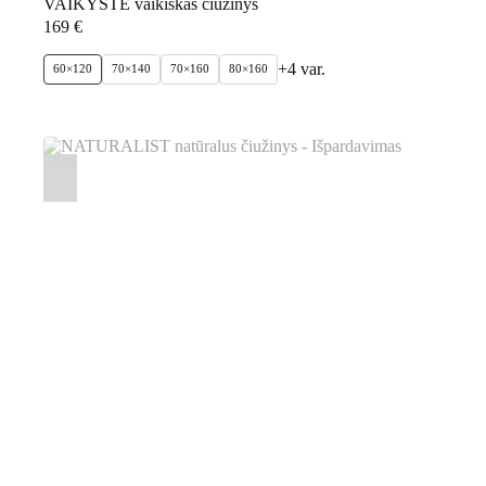
VAIKYSTĖ vaikiškas čiužinys
169
€
+4 var.
60×120
70×140
70×160
80×160
-25%