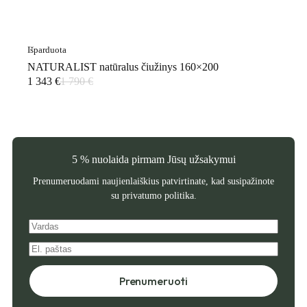
Išparduota
NATURALIST natūralus čiužinys 160×200
1 343
€
1 790
€
Original
Current
price
price
was:
is:
1
1
790 €.
343 €.
5 % nuolaida pirmam Jūsų užsakymui
Prenumeruodami naujienlaiškius patvirtinate, kad susipažinote
su
privatumo politika
.
Prenumeruoti