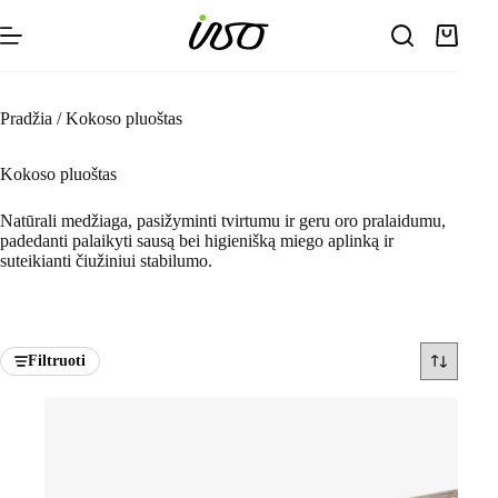
Skip
to
Shoppin
content
cart
Pradžia
/
Kokoso pluoštas
Kokoso pluoštas
Natūrali medžiaga, pasižyminti tvirtumu ir geru oro pralaidumu,
padedanti palaikyti sausą bei higienišką miego aplinką ir
suteikianti čiužiniui stabilumo.
Filtruoti