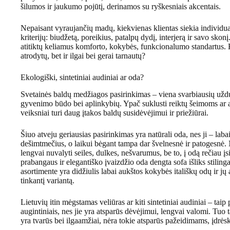
šilumos ir jaukumo pojūtį, derinamos su ryškesniais akcentais.
Nepaisant vyraujančių madų, kiekvienas klientas siekia individu
kriterijų: biudžetą, poreikius, patalpų dydį, interjerą ir savo skonį.
atitiktų keliamus komforto, kokybės, funkcionalumo standartus. Ka
atrodytų, bet ir ilgai bei gerai tarnautų?
Ekologiški, sintetiniai audiniai ar oda?
Svetainės baldų medžiagos pasirinkimas – viena svarbiausių užduo
gyvenimo būdo bei aplinkybių. Ypač suklusti reiktų šeimoms ar a
veiksniai turi daug įtakos baldų susidėvėjimui ir priežiūrai.
Šiuo atveju geriausias pasirinkimas yra natūrali oda, nes ji – labai 
dešimtmečius, o laikui bėgant tampa dar švelnesnė ir patogesnė. N
lengvai nuvalyti seiles, dulkes, nešvarumus, be to, į odą rečiau į
prabangaus ir elegantiško įvaizdžio oda dengta sofa išliks stili
asortimente yra didžiulis labai aukštos kokybės itališkų odų ir jų a
tinkantį variantą.
Lietuvių itin mėgstamas veliūras ar kiti sintetiniai audiniai – tai
augintiniais, nes jie yra atsparūs dėvėjimui, lengvai valomi. Tuo t
yra tvarūs bei ilgaamžiai, nėra tokie atsparūs pažeidimams, įdrės