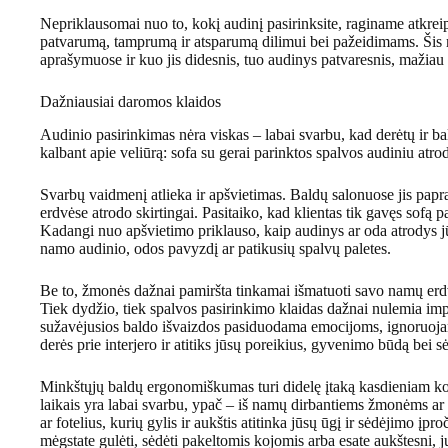
Nepriklausomai nuo to, kokį audinį pasirinksite, raginame atkreip
patvarumą, tamprumą ir atsparumą dilimui bei pažeidimams. Šis 
aprašymuose ir kuo jis didesnis, tuo audinys patvaresnis, mažiau 
Dažniausiai daromos klaidos
Audinio pasirinkimas nėra viskas – labai svarbu, kad derėtų ir ba
kalbant apie veliūrą: sofa su gerai parinktos spalvos audiniu atro
Svarbų vaidmenį atlieka ir apšvietimas. Baldų salonuose jis papras
erdvėse atrodo skirtingai. Pasitaiko, kad klientas tik gavęs sofą p
Kadangi nuo apšvietimo priklauso, kaip audinys ar oda atrodys 
namo audinio, odos pavyzdį ar patikusių spalvų paletes.
Be to, žmonės dažnai pamiršta tinkamai išmatuoti savo namų erdvę i
Tiek dydžio, tiek spalvos pasirinkimo klaidas dažnai nulemia im
sužavėjusios baldo išvaizdos pasiduodama emocijoms, ignoruojam
derės prie interjero ir atitiks jūsų poreikius, gyvenimo būdą bei s
Minkštųjų baldų ergonomiškumas turi didelę įtaką kasdieniam komfo
laikais yra labai svarbu, ypač – iš namų dirbantiems žmonėms ar
ar fotelius, kurių gylis ir aukštis atitinka jūsų ūgį ir sėdėjimo įpro
mėgstate gulėti, sėdėti pakeltomis kojomis arba esate aukštesni, j