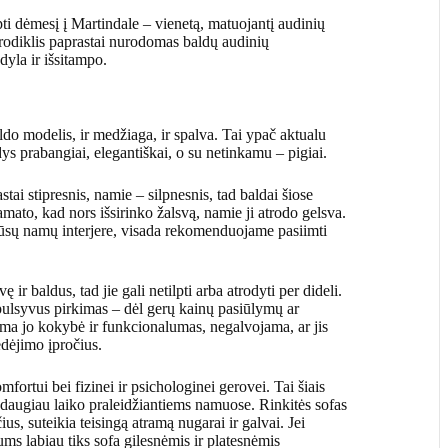
ti dėmesį į Martindale – vienetą, matuojantį audinių
rodiklis paprastai nurodomas baldų audinių
dyla ir išsitampo.
ldo modelis, ir medžiaga, ir spalva. Tai ypač aktualu
dys prabangiai, elegantiškai, o su netinkamu – pigiai.
tai stipresnis, namie – silpnesnis, tad baldai šiose
amato, kad nors išsirinko žalsvą, namie ji atrodo gelsva.
jūsų namų interjere, visada rekomenduojame pasiimti
r baldus, tad jie gali netilpti arba atrodyti per dideli.
pulsyvus pirkimas – dėl gerų kainų pasiūlymų ar
a jo kokybė ir funkcionalumas, negalvojama, ar jis
ėdėjimo įpročius.
rtui bei fizinei ir psichologinei gerovei. Tai šiais
 daugiau laiko praleidžiantiems namuose. Rinkitės sofas
čius, suteikia teisingą atramą nugarai ir galvai. Jei
ums labiau tiks sofa gilesnėmis ir platesnėmis