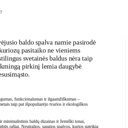
ų?
avėjusio baldo spalva namie pasirodė
 kuriozų pasitaiko ne vieniems
tilingus svetainės baldus nėra taip
 Sėkmingą pirkinį lemia daugybė
esusimąsto.
atogumas, funkcionalumas ir ilgaamžiškumas –
 metais taip pat išpopuliarėjo tvarios ir ekologiškos
r minimalistinis baldų dizainas ir žemiški tonai,
mbūs raštai. Neutralios, saugios spalvos, kurios suteikia