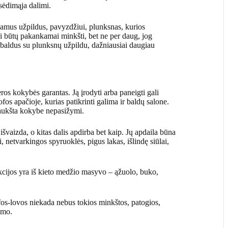
sėdimąja dalimi.
amus užpildus, pavyzdžiui, plunksnas, kurios
ai būtų pakankamai minkšti, bet ne per daug, jog
s baldus su plunksnų užpildu, dažniausiai daugiau
geros kokybės garantas. Ją įrodyti arba paneigti gali
os apačioje, kurias patikrinti galima ir baldų salone.
 aukšta kokybe nepasižymi.
švaizda, o kitas dalis apdirba bet kaip. Jų apdaila būna
 netvarkingos spyruoklės, pigus lakas, išlindę siūlai,
kcijos yra iš kieto medžio masyvo – ąžuolo, buko,
os-lovos niekada nebus tokios minkštos, patogios,
zmo.