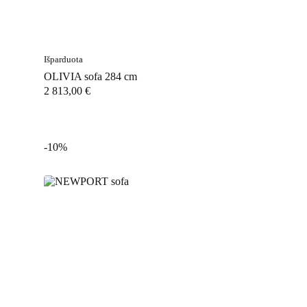
Išparduota
OLIVIA sofa 284 cm
2 813,00
€
-10%