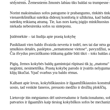
sėdynėmis. Žemesniems žmonės labiau tiks baldai su trumpesne 
Norint maksimalaus sofos patogumo ir prabangumo, rinkitės tink
vienareikšmiškai suteikia didesnį komfortą ir užtikrina, kad bald
suteiktų reikiamą atramą. Tie, kas nors kartą įsigijo minkštuosiu
niekada nebesirenka sofos su sinteponu.
Įsidėmėkite – tai liudija apie prastą kokybę
Pasikliauti vien baldo išvaizda neverta ir todėl, nes tai dar nėra 
smulkios detalės, paslėptos „nematomose vietose“, pavyzdžiui, sof
Čia išvydus preciziškumo trūkumą galite būti tikri – toks baldas
Pigių, žemos kokybės baldų gamintojai rūpinasi tik jų „matoma“ i
neglotni, nesimetriška. Prastą kokybę parodo ir įvairūs nelygumai,
klijų likučiai. Ypač svarbus yra baldo rėmas.
Kalbant apie lovas, kokybiškiausios ir ilgaamžiškiausios konstru
uosio, tad venkite faneros, presuoto medžio ir drožlių plokščių.
Lietuvoje itin mėgstamos dėl universalumo ir funkcionalumo, sof
patvarios ir ilgaamžės kaip tiesiog kokybiškos sofos be mechani