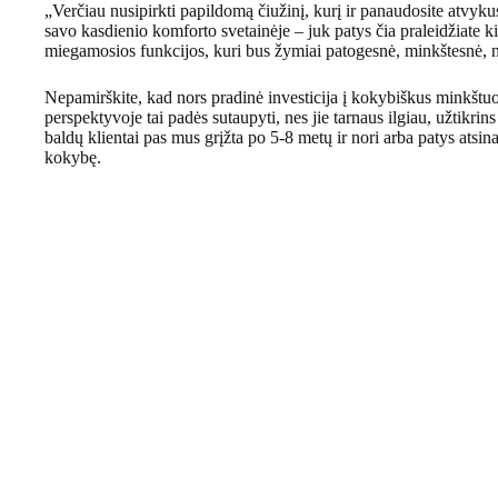
„Verčiau nusipirkti papildomą čiužinį, kurį ir panaudosite atvyku
savo kasdienio komforto svetainėje – juk patys čia praleidžiate k
miegamosios funkcijos, kuri bus žymiai patogesnė, minkštesnė, ne
Nepamirškite, kad nors pradinė investicija į kokybiškus minkštuosi
perspektyvoje tai padės sutaupyti, nes jie tarnaus ilgiau, užtik
baldų klientai pas mus grįžta po 5-8 metų ir nori arba patys atsin
kokybę.