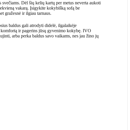
s svečiams. Dėl šių kelių kartų per metus neverta aukoti
iekvieną vakarą. Įsigykite kokybišką sofą be
t gražesnė ir ilgiau tarnaus.
us baldus gali atrodyti didelė, ilgalaikėje
rins komfortą ir pagerins jūsų gyvenimo kokybę. IVO
aujinti, arba perka baldus savo vaikams, nes jau žino jų