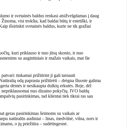
alumo ir svetainės baldus renkasi atsižvelgdamas į daug
 Žinoma, visi trokšta, kad baldai būtų ir estetiški, ir
ip išsirinkti svetainės baldus, kurie ne tik gražiai
čių, kuri priklauso ir nuo jūsų skonio, ir nuo
smenims su augintiniais ir mažais vaikais, mat šie
patvari: tinkamai prižiūrint ji gali tarnauti
atūralią odą paprasta prižiūrėti – drėgna šluoste galima
sigeria dėmės ir nesikaupia dulkių erkutės. Beje, dėl
nga nepriklausomai nuo dizaino pokyčių. IVO baldų
tspalvių pasirinkimas, tad klientai tiek tikrai ras sau
p pat geras pasirinkimas šeimoms su vaikais ar
arpu natūralūs audiniai – linas, medvilnė, vilna, nors ir
kimams, o jų priežiūra – sudėtingesnė.