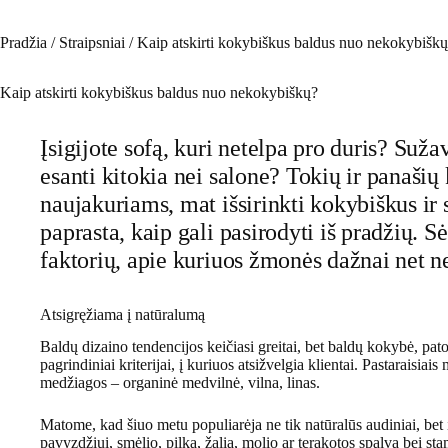
Pradžia
/
Straipsniai
/
Kaip atskirti kokybiškus baldus nuo nekokybišk
Kaip atskirti kokybiškus baldus nuo nekokybiškų?
Įsigijote sofą, kuri netelpa pro duris? Suž
esanti kitokia nei salone? Tokių ir panašių
naujakuriams, mat išsirinkti kokybiškus ir s
paprasta, kaip gali pasirodyti iš pradžių.
faktorių, apie kuriuos žmonės dažnai net n
Atsigręžiama į natūralumą
Baldų dizaino tendencijos keičiasi greitai, bet baldų kokybė, p
pagrindiniai kriterijai, į kuriuos atsižvelgia klientai. Pastaraisiais
medžiagos – organinė medvilnė, vilna, linas.
Matome, kad šiuo metu populiarėja ne tik natūralūs audiniai, bet i
pavyzdžiui, smėlio, pilka, žalia, molio ar terakotos spalva bei sta