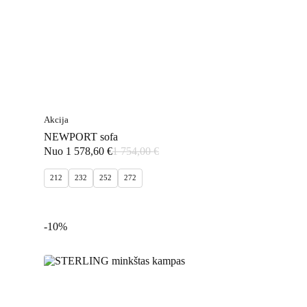
Akcija
NEWPORT sofa
Nuo
1 578,60
€
1 754,00
€
212
232
252
272
-10%